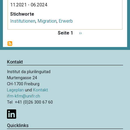
11.2021 - 06.2024
Stichworte
Institutionen
,
Migration
,
Erwerb
S
Seite 1
N
››
e
ä
i
c
t
h
e
s
Kontakt
n
t
n
Institut da plurilinguitad
e
u
Murtengasse 24
S
m
CH-1700 Freiburg
e
m
Lageplan
und
Kontakt
i
e
ifm-kfm@unifr.ch
t
Tel +41 (0)26 300 67 60
r
i
e
e
r
Quicklinks
u