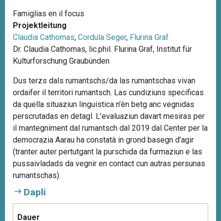
Famiglias en il focus
Projektleitung
Claudia Cathomas
,
Cordula Seger
,
Flurina Graf
Dr. Claudia Cathomas, lic.phil. Flurina Graf, Institut für
Kulturforschung Graubünden
Dus terzs dals rumantschs/da las rumantschas vivan
ordaifer il territori rumantsch. Las cundiziuns specificas
da quella situaziun linguistica n’èn betg anc vegnidas
perscrutadas en detagl. L’evaluaziun davart mesiras per
il mantegniment dal rumantsch dal 2019 dal Center per la
democrazia Aarau ha constatà in grond basegn d’agir
(tranter auter pertutgant la purschida da furmaziun e las
pussaivladads da vegnir en contact cun autras persunas
rumantschas).
Dapli
Dauer