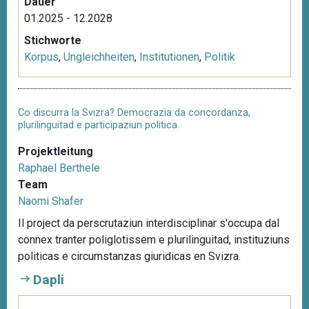
Dauer
01.2025 - 12.2028
Stichworte
Korpus
,
Ungleichheiten
,
Institutionen
,
Politik
Co discurra la Svizra? Democrazia da concordanza,
plurilinguitad e participaziun politica
Projektleitung
Raphael Berthele
Team
Naomi Shafer
Il project da perscrutaziun interdisciplinar s'occupa dal
connex tranter poliglotissem e plurilinguitad, instituziuns
politicas e circumstanzas giuridicas en Svizra.
Dapli