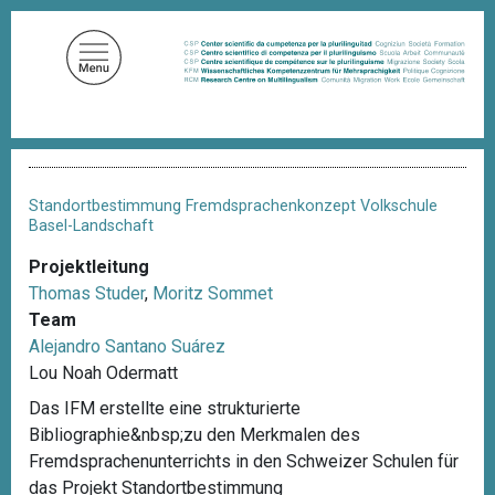
D
i
r
e
k
t
P
z
f
u
a
Standortbestimmung Fremdsprachenkonzept Volkschule
d
m
Basel-Landschaft
n
I
a
Projektleitung
n
v
Thomas Studer
,
Moritz Sommet
i
h
g
Team
a
a
Alejandro Santano Suárez
l
t
Lou Noah Odermatt
i
t
o
Das IFM erstellte eine strukturierte
n
Bibliographie&nbsp;zu den Merkmalen des
Fremdsprachenunterrichts in den Schweizer Schulen für
das Projekt Standortbestimmung