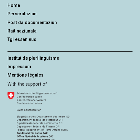
n
Home
g
Perscrutaziun
Post da documentaziun
Rait naziunala
Tgi essan nus
Institut de plurilinguisme
Impressum
Mentions légales
With the support of