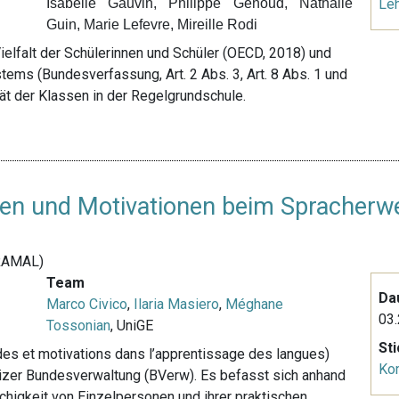
Isabelle Gauvin, Philippe Genoud, Nathalie
Le
Guin, Marie Lefevre, Mireille Rodi
ielfalt der Schülerinnen und Schüler (OECD, 2018) und
ems (Bundesverfassung, Art. 2 Abs. 3, Art. 8 Abs. 1 und
ät der Klassen in der Regelgrundschule.
ngen und Motivationen beim Spracherw
(RAMAL)
Team
Da
Marco Civico
,
Ilaria Masiero
,
Méghane
03.
Tossonian
, UniGE
St
des et motivations dans l’apprentissage des langues)
Ko
eizer Bundesverwaltung (BVerw). Es befasst sich anhand
higkeit von Einzelpersonen und ihrer praktischen