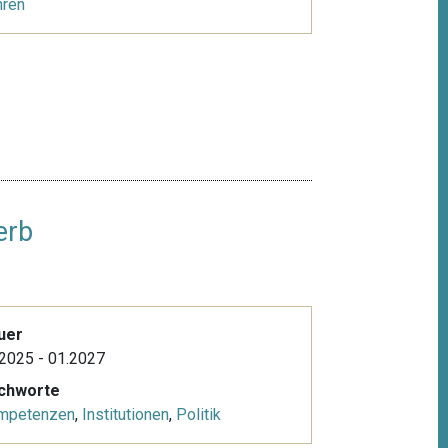
hren
erb
uer
2025 - 01.2027
ichworte
mpetenzen
,
Institutionen
,
Politik