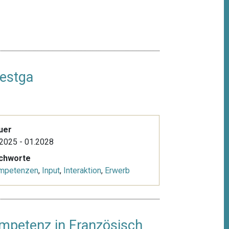
destga
uer
2025 - 01.2028
ichworte
mpetenzen
,
Input
,
Interaktion
,
Erwerb
mpetenz in Französisch