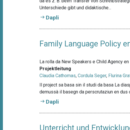
da es z. B. beim Transfer von Schreibstrate
Unterschiede gibt und didaktische...
Dapli
Family Language Policy e
La rolla da New Speakers e Child Agency en 
Projektleitung
Claudia Cathomas
,
Cordula Seger
,
Flurina Gra
Il project sa basa sin il studi da basa La d
demussà il basegn da perscrutaziun en dus c
Dapli
Unterricht und Entwickl