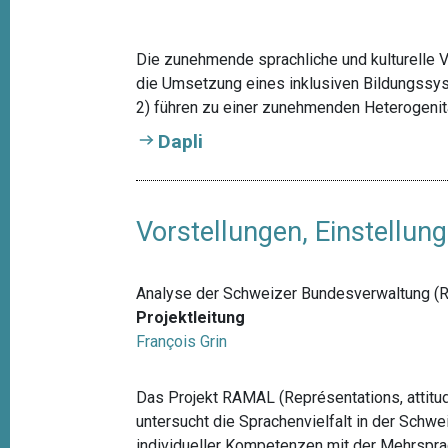
t
i
Die zunehmende sprachliche und kulturelle V
o
die Umsetzung eines inklusiven Bildungssyst
n
2) führen zu einer zunehmenden Heterogenit
Dapli
Vorstellungen, Einstellu
Analyse der Schweizer Bundesverwaltung 
Projektleitung
François Grin
Das Projekt RAMAL (Représentations, attitu
untersucht die Sprachenvielfalt in der Schw
individueller Kompetenzen mit der Mehrsprac