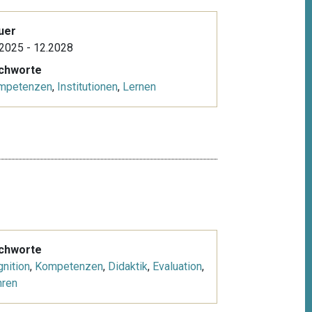
uer
2025 - 12.2028
ichworte
mpetenzen
,
Institutionen
,
Lernen
ichworte
nition
,
Kompetenzen
,
Didaktik
,
Evaluation
,
hren