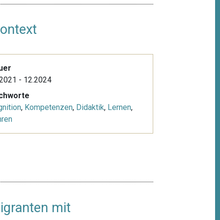
ontext
uer
2021 - 12.2024
ichworte
nition
,
Kompetenzen
,
Didaktik
,
Lernen
,
hren
igranten mit