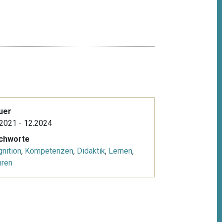
uer
2021 - 12.2024
ichworte
nition
,
Kompetenzen
,
Didaktik
,
Lernen
,
hren