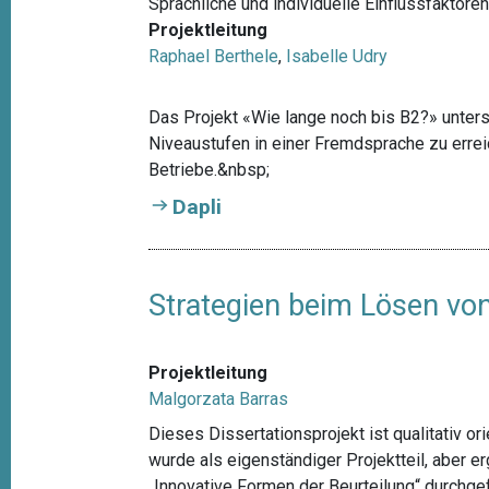
Sprachliche und individuelle Einflussfaktor
Projektleitung
Raphael Berthele
,
Isabelle Udry
Das Projekt «Wie lange noch bis B2?» untersu
Niveaustufen in einer Fremdsprache zu erre
Betriebe.&nbsp;
Dapli
Strategien beim Lösen vo
Projektleitung
Malgorzata Barras
Dieses Dissertationsprojekt ist qualitativ ori
wurde als eigenständiger Projektteil, aber
„Innovative Formen der Beurteilung“ durchgef