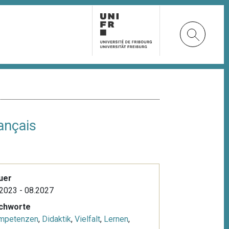
ançais
uer
2023 - 08.2027
ichworte
mpetenzen
,
Didaktik
,
Vielfalt
,
Lernen
,