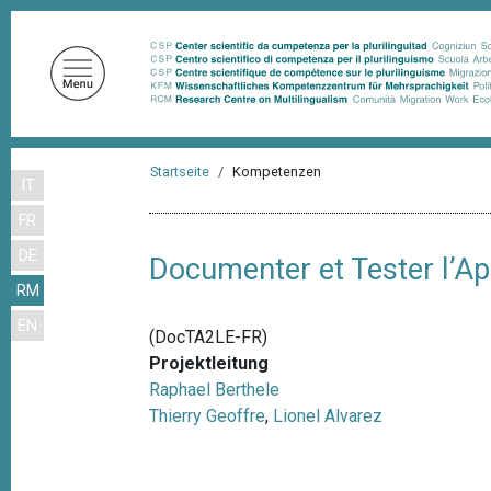
D
i
r
e
k
t
P
z
Startseite
Kompetenzen
IT
f
u
FR
m
a
I
DE
d
Documenter et Tester l’Ap
n
RM
n
h
EN
a
a
(DocTA2LE-FR)
l
v
Projektleitung
t
Raphael Berthele
i
Thierry Geoffre
,
Lionel Alvarez
g
a