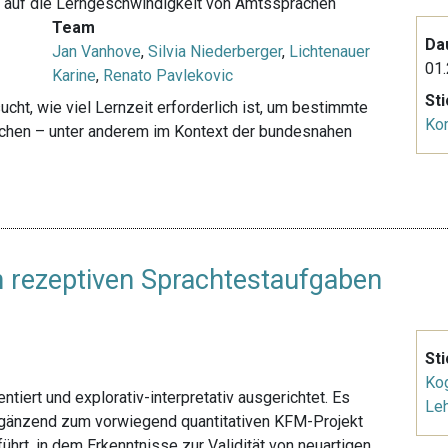
en auf die Lerngeschwindigkeit von Amtssprachen
Team
Da
Jan Vanhove
,
Silvia Niederberger
,
Lichtenauer
01.
Karine
,
Renato Pavlekovic
St
cht, wie viel Lernzeit erforderlich ist, um bestimmte
Ko
ichen – unter anderem im Kontext der bundesnahen
n rezeptiven Sprachtestaufgaben
St
Kog
entiert und explorativ-interpretativ ausgerichtet. Es
Le
 ergänzend zum vorwiegend quantitativen KFM-Projekt
ührt, in dem Erkenntnisse zur Validität von neuartigen,