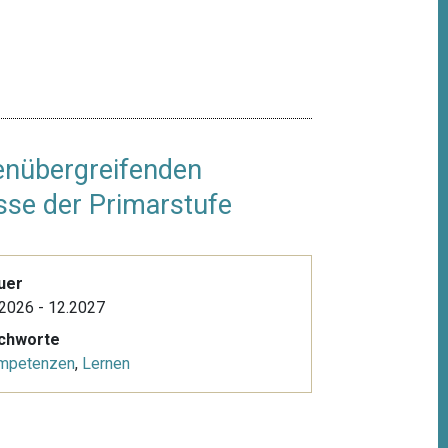
henübergreifenden
sse der Primarstufe
uer
2026 - 12.2027
ichworte
mpetenzen
,
Lernen