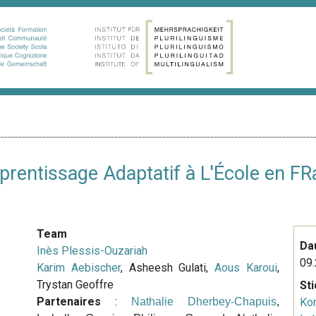
prentissage Adaptatif à L'École en FR
Team
Da
Inès Plessis-Ouzariah
09.
Karim Aebischer
, Asheesh Gulati,
Aous Karoui
,
Trystan Geoffre
St
Partenaires
:
Nathalie Dherbey-Chapuis
,
Ko