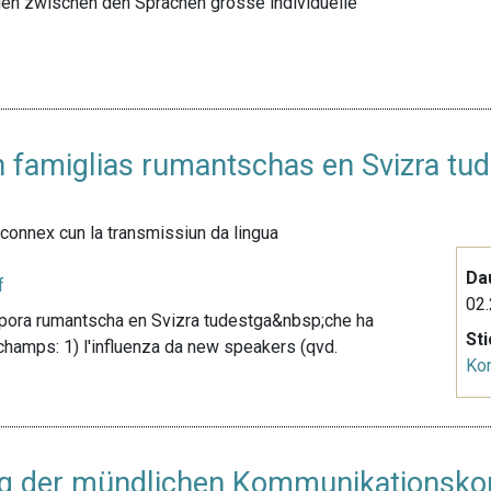
gien zwischen den Sprachen grosse individuelle
n famiglias rumantschas en Svizra tu
connex cun la transmissiun da lingua
Da
f
02.
iaspora rumantscha en Svizra tudestga&nbsp;che ha
St
hamps: 1) l'influenza da new speakers (qvd.
Ko
ung der mündlichen Kommunikationsko