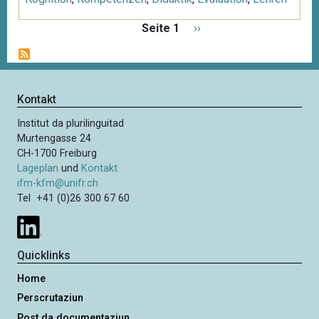
S
Seite 1
N
››
e
ä
i
c
t
h
e
s
Kontakt
n
t
n
Institut da plurilinguitad
e
u
Murtengasse 24
S
m
CH-1700 Freiburg
e
m
Lageplan
und
Kontakt
i
e
ifm-kfm@unifr.ch
t
Tel +41 (0)26 300 67 60
r
i
e
e
r
Quicklinks
u
n
Home
g
Perscrutaziun
Post da documentaziun