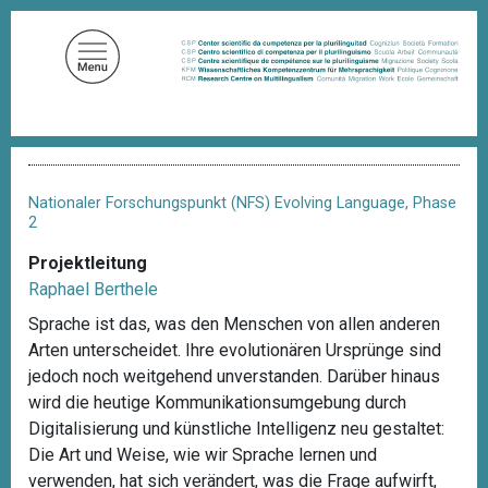
D
i
r
e
k
t
P
z
f
u
a
Nationaler Forschungspunkt (NFS) Evolving Language, Phase
d
m
2
n
I
a
Projektleitung
n
v
Raphael Berthele
i
h
g
Sprache ist das, was den Menschen von allen anderen
a
a
Arten unterscheidet. Ihre evolutionären Ursprünge sind
l
t
i
jedoch noch weitgehend unverstanden. Darüber hinaus
t
o
wird die heutige Kommunikationsumgebung durch
n
Digitalisierung und künstliche Intelligenz neu gestaltet:
Die Art und Weise, wie wir Sprache lernen und
verwenden, hat sich verändert, was die Frage aufwirft,