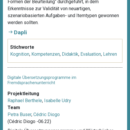
Formen der Beurteilung“ durchgeführt, in dem
Erkenntnisse zur Validität von neuartigen,
szenariobasierten Aufgaben- und Itemtypen gewonnen
werden sollten.
Dapli
Stichworte
Kognition
,
Kompetenzen
,
Didaktik
,
Evaluation
,
Lehren
Digitale Übersetzungsprogramme im
Fremdsprachenunterricht
Projektleitung
Raphael Berthele
,
Isabelle Udry
Team
Petra Buser
,
Cédric Diogo
(Cédric Diogo -06.22)