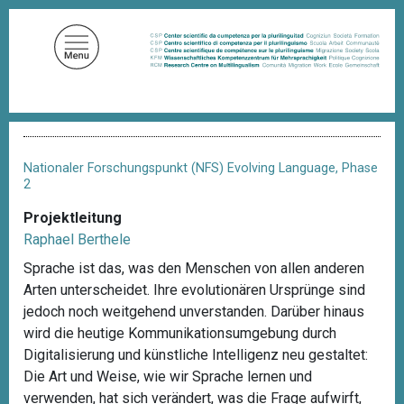
D
i
r
e
k
t
P
z
f
u
a
Nationaler Forschungspunkt (NFS) Evolving Language, Phase
d
m
2
n
I
a
Projektleitung
n
v
Raphael Berthele
i
h
g
Sprache ist das, was den Menschen von allen anderen
a
a
Arten unterscheidet. Ihre evolutionären Ursprünge sind
l
t
i
jedoch noch weitgehend unverstanden. Darüber hinaus
t
o
wird die heutige Kommunikationsumgebung durch
n
Digitalisierung und künstliche Intelligenz neu gestaltet:
Die Art und Weise, wie wir Sprache lernen und
verwenden, hat sich verändert, was die Frage aufwirft,