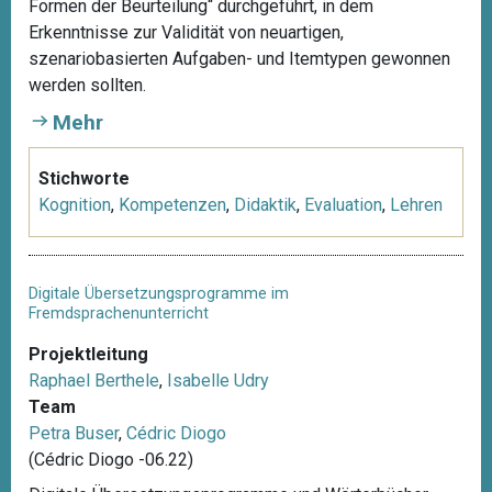
Formen der Beurteilung“ durchgeführt, in dem
Erkenntnisse zur Validität von neuartigen,
szenariobasierten Aufgaben- und Itemtypen gewonnen
werden sollten.
Mehr
Stichworte
Kognition
,
Kompetenzen
,
Didaktik
,
Evaluation
,
Lehren
Digitale Übersetzungsprogramme im
Fremdsprachenunterricht
Projektleitung
Raphael Berthele
,
Isabelle Udry
Team
Petra Buser
,
Cédric Diogo
(Cédric Diogo -06.22)