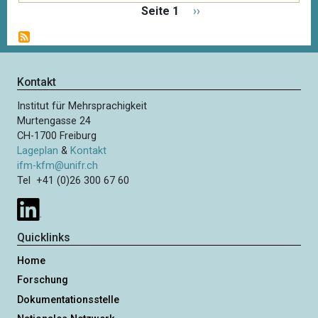
S
Seite 1
N
››
e
ä
i
c
t
h
e
s
Kontakt
n
t
n
Institut für Mehrsprachigkeit
e
u
Murtengasse 24
S
m
CH-1700 Freiburg
e
m
Lageplan
&
Kontakt
i
e
ifm-kfm@unifr.ch
t
Tel +41 (0)26 300 67 60
r
i
e
e
r
Quicklinks
u
n
Home
g
Forschung
Dokumentationsstelle