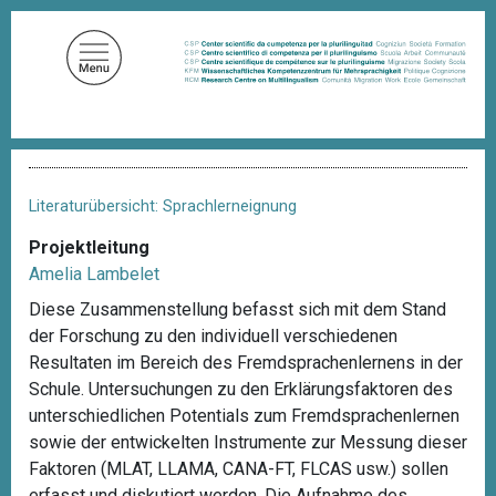
D
i
r
e
k
t
P
z
f
u
a
Literaturübersicht: Sprachlerneignung
d
m
n
Projektleitung
I
a
Amelia Lambelet
n
v
i
h
Diese Zusammenstellung befasst sich mit dem Stand
g
a
der Forschung zu den individuell verschiedenen
a
l
t
Resultaten im Bereich des Fremdsprachenlernens in der
i
t
Schule. Untersuchungen zu den Erklärungsfaktoren des
o
unterschiedlichen Potentials zum Fremdsprachenlernen
n
sowie der entwickelten Instrumente zur Messung dieser
Faktoren (MLAT, LLAMA, CANA-FT, FLCAS usw.) sollen
erfasst und diskutiert werden. Die Aufnahme des