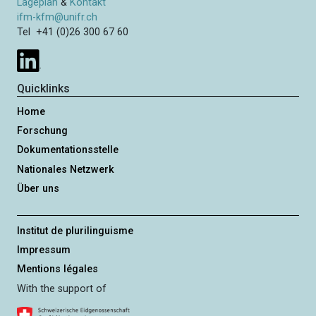
m
Lageplan
&
Kontakt
S
e
ifm-kfm@unifr.ch
e
Tel +41 (0)26 300 67 60
r
i
i
e
t
r
e
Quicklinks
u
n
Home
g
Forschung
Dokumentationsstelle
Nationales Netzwerk
Über uns
Institut de plurilinguisme
Impressum
Mentions légales
With the support of