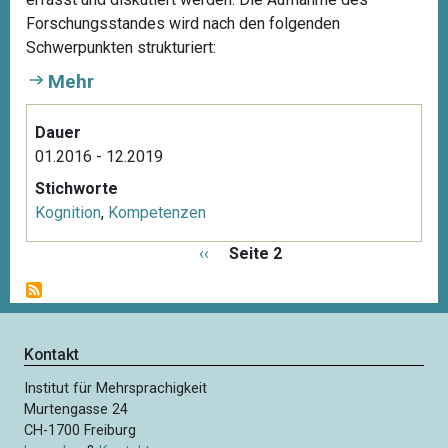
Forschungsstandes wird nach den folgenden
Schwerpunkten strukturiert:
Mehr
Dauer
01.2016 - 12.2019
Stichworte
Kognition
,
Kompetenzen
S
V
‹‹
Seite 2
e
o
i
r
t
h
e
e
Kontakt
n
r
n
Institut für Mehrsprachigkeit
i
u
Murtengasse 24
g
m
CH-1700 Freiburg
e