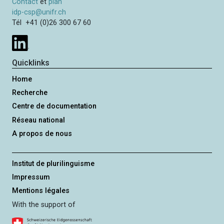
n
Contact
et
plan
d
idp-csp@unifr.ch
e
Tél +41 (0)26 300 67 60
n
t
e
Quicklinks
Home
Recherche
Centre de documentation
Réseau national
A propos de nous
Institut de plurilinguisme
Impressum
Mentions légales
With the support of