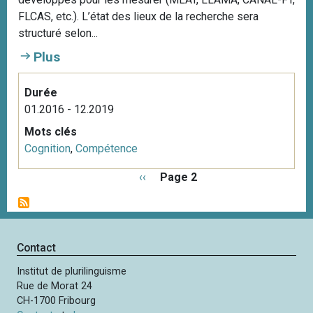
i
FLCAS, etc.). L’état des lieux de la recherche sera
p
structuré selon...
a
Plus
l
Durée
01.2016 - 12.2019
Mots clés
Cognition
,
Compétence
P
P
‹‹
Page 2
a
a
g
g
i
e
n
p
Contact
a
r
t
Institut de plurilinguisme
é
i
Rue de Morat 24
c
o
CH-1700 Fribourg
é