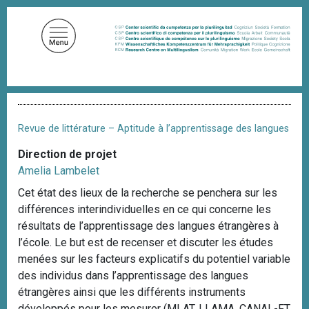
A
l
l
e
r
a
F
u
i
c
l
Revue de littérature – Aptitude à l’apprentissage des langues
d
o
'
Direction de projet
n
A
Amelia Lambelet
t
r
i
e
Cet état des lieux de la recherche se penchera sur les
a
n
différences interindividuelles en ce qui concerne les
n
u
e
résultats de l’apprentissage des langues étrangères à
p
l’école. Le but est de recenser et discuter les études
r
menées sur les facteurs explicatifs du potentiel variable
i
des individus dans l’apprentissage des langues
n
étrangères ainsi que les différents instruments
c
développés pour les mesurer (MLAT, LLAMA, CANAL-FT,