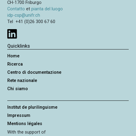
o
CH-1700 Friburgo
e
c
n
Contatto
et
pianta del luogo
h
c
e
idp-csp@unifr.ch
e
e
Tel +41 (0)26 300 67 60
d
s
s
i
Quicklinks
v
Home
a
Ricerca
Centro di documentazione
Rete nazionale
Chi siamo
Institut de plurilinguisme
Impressum
Mentions légales
With the support of