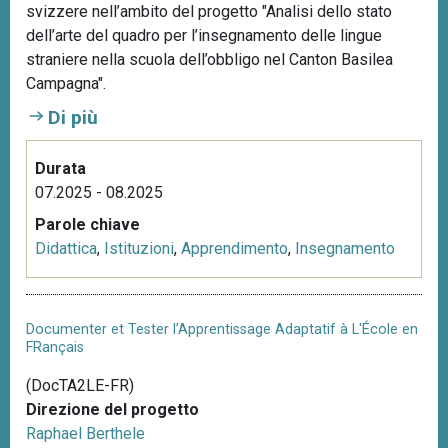
svizzere nell’ambito del progetto "Analisi dello stato
n
dell’arte del quadro per l’insegnamento delle lingue
c
straniere nella scuola dell’obbligo nel Canton Basilea
i
Campagna".
p
a
Di più
l
e
Durata
07.2025 - 08.2025
Parole chiave
Didattica
,
Istituzioni
,
Apprendimento
,
Insegnamento
Documenter et Tester l’Apprentissage Adaptatif à L'École en
FRançais
(DocTA2LE-FR)
Direzione del progetto
Raphael Berthele