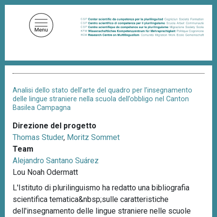
S
a
l
t
a
a
B
l
r
c
i
Analisi dello stato dell’arte del quadro per l’insegnamento
c
o
delle lingue straniere nella scuola dell’obbligo nel Canton
i
Basilea Campagna
n
o
t
l
Direzione del progetto
e
e
Thomas Studer
,
Moritz Sommet
d
n
i
Team
u
p
Alejandro Santano Suárez
a
t
Lou Noah Odermatt
n
o
e
L'Istituto di plurilinguismo ha redatto una bibliografia
p
scientifica tematica&nbsp;sulle caratteristiche
r
dell'insegnamento delle lingue straniere nelle scuole
i