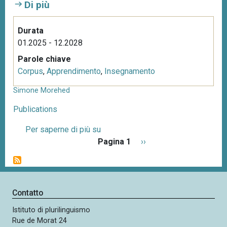
Di più
Durata
01.2025 - 12.2028
Parole chiave
Corpus
,
Apprendimento
,
Insegnamento
Simone Morehed
Publications
Per saperne di più su
S
P
Pagina 1
i
P
››
a
m
a
g
o
g
i
n
i
n
e
n
Contatto
a
M
a
z
Istituto di plurilinguismo
o
s
i
Rue de Morat 24
r
u