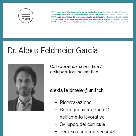
S
a
l
t
a
a
B
l
Dr. Alexis Feldmeier García
r
c
i
c
o
i
Collaboratrice scientifica /
n
o
collaboratore scientifico
t
l
e
e
d
alexis.feldmeier@unifr.ch
n
i
u
p
Ricerca-azione
a
t
n
Sostegno in tedesco L2
o
e
nell'ambito lavorativo
p
Sviluppo dei curricula
r
Tedesco comme seconda
i