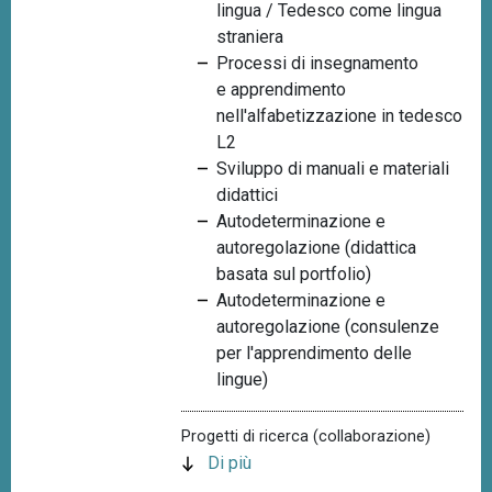
lingua / Tedesco come lingua
n
straniera
c
Processi di insegnamento
i
e apprendimento
p
nell'alfabetizzazione in tedesco
a
L2
l
Sviluppo di manuali e materiali
e
didattici
Autodeterminazione e
autoregolazione (didattica
basata sul portfolio)
Autodeterminazione e
autoregolazione (consulenze
per l'apprendimento delle
lingue)
Progetti di ricerca (collaborazione)
Di più