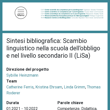
S
a
l
t
a
a
B
l
Sintesi bibliografica: Scambio
r
c
i
linguistico nella scuola dell’obbligo
c
o
i
e nel livello secondario II (LiSa)
n
o
t
l
e
e
Direzione del progetto
d
n
i
Sybille Heinzmann
u
p
Team
a
t
Catherine Ferris
,
Kristina Ehrsam
,
Linda Grimm
,
Thomas
n
o
e
Roderer
p
Durata
Parole chiave
r
01.2021 - 10.2022
Competenze
,
Didattica
,
i