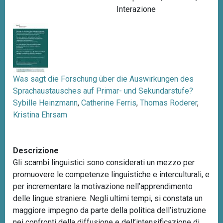
Interazione
n
c
i
p
a
l
Was sagt die Forschung über die Auswirkungen des
e
Sprachaustausches auf Primar- und Sekundarstufe?
Sybille Heinzmann
,
Catherine Ferris
,
Thomas Roderer
,
Kristina Ehrsam
Descrizione
Gli scambi linguistici sono considerati un mezzo per
promuovere le competenze linguistiche e interculturali, e
per incrementare la motivazione nell’apprendimento
delle lingue straniere. Negli ultimi tempi, si constata un
maggiore impegno da parte della politica dell’istruzione
nei confronti della diffusione e dell’intensificazione di