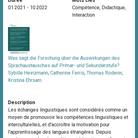
Durée
Mots clés
i
01.2021 - 10.2022
Compétence
,
Didactique
,
p
Interaction
a
l
Was sagt die Forschung über die Auswirkungen des
Sprachaustausches auf Primar- und Sekundarstufe?
Sybille Heinzmann
,
Catherine Ferris
,
Thomas Roderer
,
Kristina Ehrsam
Description
Les échanges linguistiques sont considérés comme un
moyen de promouvoir les compétences linguistiques et
interculturelles, et d'accroître la motivation pour
l'apprentissage des langues étrangères. Depuis