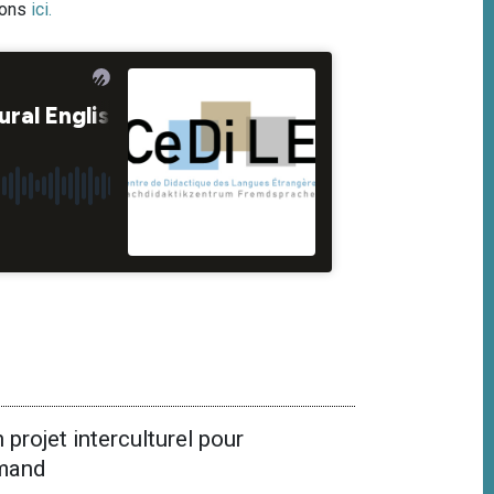
ions
ici
.
 projet interculturel pour
emand