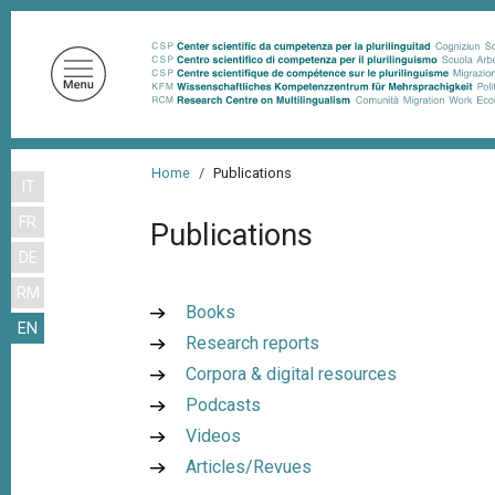
S
k
i
p
t
o
B
m
Home
Publications
IT
r
a
FR
i
Publications
e
n
DE
a
c
RM
d
o
Books
EN
n
c
Research reports
t
r
Corpora & digital resources
e
u
Podcasts
n
m
Videos
t
Articles/Revues
b