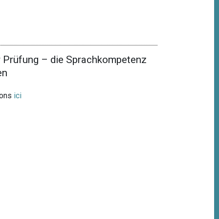
r Prüfung – die Sprachkompetenz
en
ions
ici