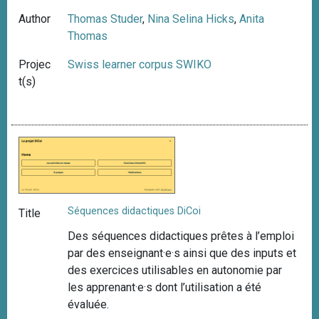
Author
Thomas Studer
,
Nina Selina Hicks
,
Anita
Thomas
Projec
Swiss learner corpus SWIKO
t(s)
Séquences didactiques DiCoi
Title
Des séquences didactiques prêtes à l’emploi
par des enseignant·e·s ainsi que des inputs et
des exercices utilisables en autonomie par
les apprenant·e·s dont l’utilisation a été
évaluée.