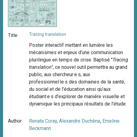
Tracing translation
Title
Poster interactif mettant en lumière les
mécanismes et enjeux d’une communication
plurilingue en temps de crise. Baptisé "
Tracing
translation"
, ce nouvel outil permettra au grand
public, aux chercheur·e·s, aux
professionnel·le·s des domaines de la santé,
du social et de l’éducation ainsi qu’aux
étudiant·e·s d'explorer de manière visuelle et
dynamique les principaux résultats de l’étude.
Author
Renata Coray
,
Alexandre Duchêne
,
Emeline
Beckmann