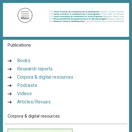
S
k
i
p
t
o
B
Publications
m
r
a
e
a
i
Books
d
n
Research reports
c
c
r
Corpora & digital resources
u
o
m
Podcasts
n
b
Videos
t
Articles/Revues
e
n
Corpora & digital resources
t