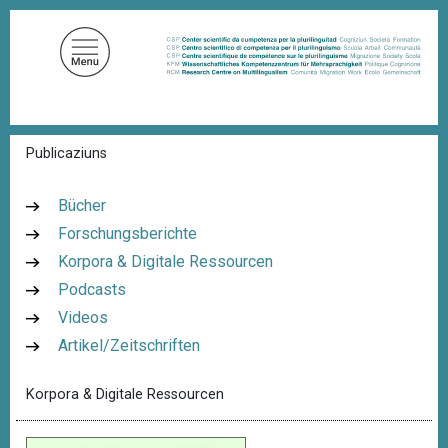
D
i
r
e
k
t
P
Publicaziuns
z
f
u
a
d
m
Bücher
n
I
Forschungsberichte
a
n
v
Korpora & Digitale Ressourcen
i
h
g
Podcasts
a
a
Videos
l
t
i
Artikel/Zeitschriften
t
o
n
Korpora & Digitale Ressourcen