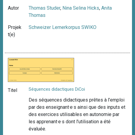
Autor
Thomas Studer
,
Nina Selina Hicks
,
Anita
Thomas
Projek
Schweizer Lernerkorpus SWIKO
t(e)
Séquences didactiques DiCoi
Titel
Des séquences didactiques prêtes à l’emploi
par des enseignant·e·s ainsi que des inputs et
des exercices utilisables en autonomie par
les apprenant·e·s dont l’utilisation a été
évaluée.