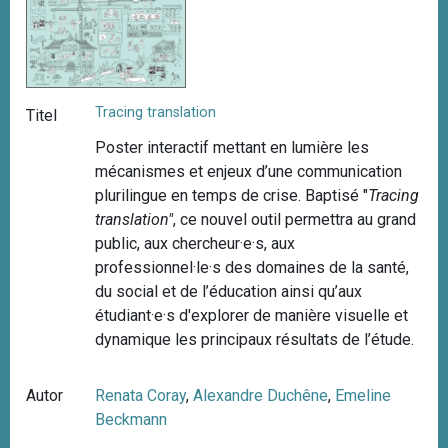
Tracing translation
Titel
Poster interactif mettant en lumière les
mécanismes et enjeux d’une communication
plurilingue en temps de crise. Baptisé "
Tracing
translation"
, ce nouvel outil permettra au grand
public, aux chercheur·e·s, aux
professionnel·le·s des domaines de la santé,
du social et de l’éducation ainsi qu’aux
étudiant·e·s d'explorer de manière visuelle et
dynamique les principaux résultats de l’étude.
Autor
Renata Coray
,
Alexandre Duchêne
,
Emeline
Beckmann