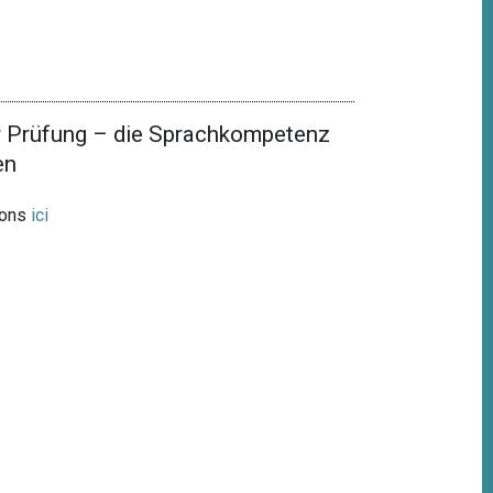
r Prüfung – die Sprachkompetenz
en
ions
ici