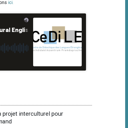
ions
ici
.
 projet interculturel pour
emand