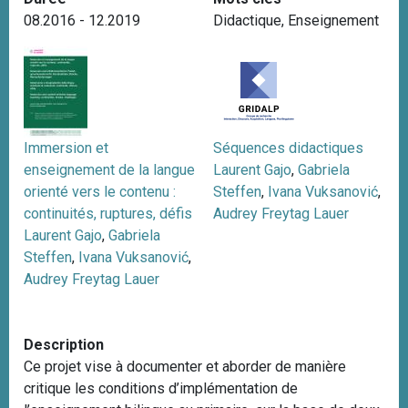
i
08.2016 - 12.2019
Didactique
,
Enseignement
p
a
l
Immersion et
Séquences didactiques
enseignement de la langue
Laurent Gajo
,
Gabriela
orienté vers le contenu :
Steffen
,
Ivana Vuksanović
,
continuités, ruptures, défis
Audrey Freytag Lauer
Laurent Gajo
,
Gabriela
Steffen
,
Ivana Vuksanović
,
Audrey Freytag Lauer
Description
Ce projet vise à documenter et aborder de manière
critique les conditions d’implémentation de