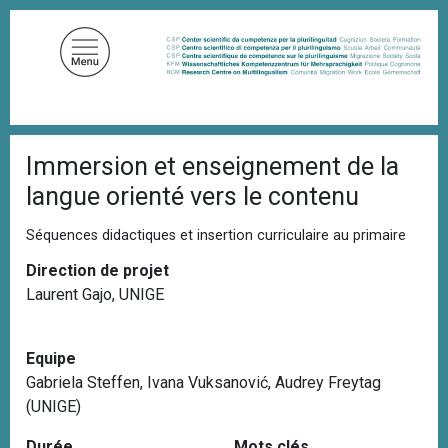
A
l
l
e
r
a
F
u
Immersion et enseignement de la
i
c
l
langue orienté vers le contenu
d
o
'
n
A
Séquences didactiques et insertion curriculaire au primaire
t
r
i
Direction de projet
e
a
Laurent Gajo, UNIGE
n
n
u
e
p
Equipe
r
Gabriela Steffen, Ivana Vuksanović, Audrey Freytag
i
(UNIGE)
n
c
Durée
Mots clés