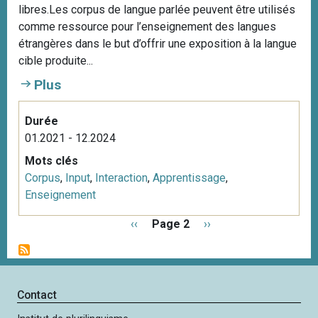
libres.Les corpus de langue parlée peuvent être utilisés
comme ressource pour l’enseignement des langues
étrangères dans le but d’offrir une exposition à la langue
cible produite...
Plus
Durée
01.2021 - 12.2024
Mots clés
Corpus
,
Input
,
Interaction
,
Apprentissage
,
Enseignement
P
P
‹‹
Page 2
P
››
a
a
a
g
g
g
i
e
e
n
p
s
Contact
a
r
u
t