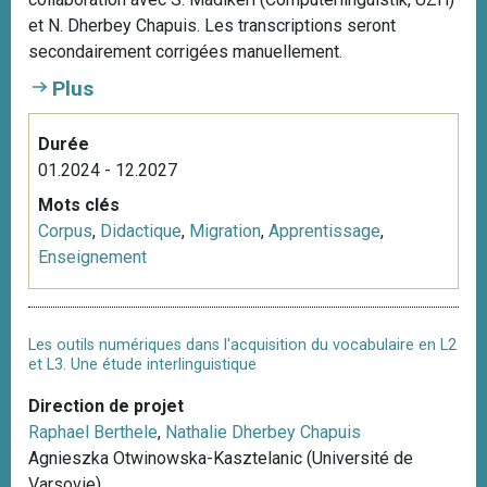
i
et N. Dherbey Chapuis. Les transcriptions seront
p
secondairement corrigées manuellement.
a
Plus
l
Durée
01.2024 - 12.2027
Mots clés
Corpus
,
Didactique
,
Migration
,
Apprentissage
,
Enseignement
Les outils numériques dans l'acquisition du vocabulaire en L2
et L3. Une étude interlinguistique
Direction de projet
Raphael Berthele
,
Nathalie Dherbey Chapuis
Agnieszka Otwinowska-Kasztelanic (Université de
Varsovie)