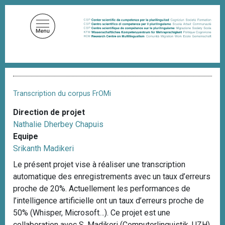
A
l
l
e
r
a
F
u
i
c
l
Transcription du corpus FrOMi
d
o
'
Direction de projet
n
A
Nathalie Dherbey Chapuis
t
r
i
Equipe
e
a
Srikanth Madikeri
n
n
u
e
Le présent projet vise à réaliser une transcription
p
automatique des enregistrements avec un taux d’erreurs
r
proche de 20%. Actuellement les performances de
i
l’intelligence artificielle ont un taux d’erreurs proche de
n
50% (Whisper, Microsoft…). Ce projet est une
c
collaboration avec S. Madikeri (Computerlinguistik, UZH)