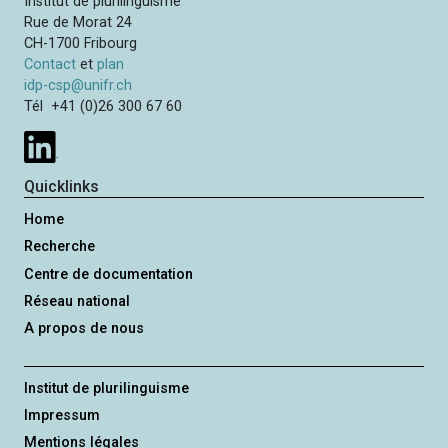
Institut de plurilinguisme
é
i
i
Rue de Morat 24
c
v
o
CH-1700 Fribourg
é
a
n
Contact
et
plan
d
n
idp-csp@unifr.ch
e
t
Tél +41 (0)26 300 67 60
n
e
t
e
Quicklinks
Home
Recherche
Centre de documentation
Réseau national
A propos de nous
Institut de plurilinguisme
Impressum
Mentions légales