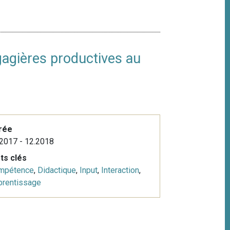
gagières productives au
rée
2017 - 12.2018
ts clés
mpétence
,
Didactique
,
Input
,
Interaction
,
prentissage