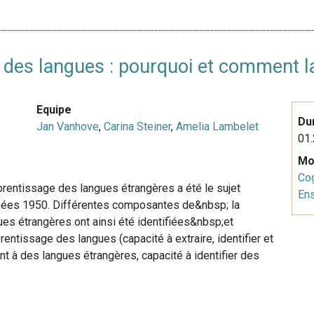
e des langues : pourquoi et comment la
Equipe
Du
Jan Vanhove
,
Carina Steiner
,
Amelia Lambelet
01.
Mo
Cog
pprentissage des langues étrangères a été le sujet
En
nées 1950. Différentes composantes de&nbsp; la
ues étrangères ont ainsi été identifiées&nbsp;et
entissage des langues (capacité à extraire, identifier et
 à des langues étrangères, capacité à identifier des