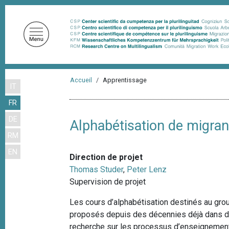
A
l
l
e
r
a
F
u
Accueil
Apprentissage
IT
i
c
FR
o
l
n
DE
d
Alphabétisation de migrant
t
RM
'
e
EN
n
A
Direction de projet
u
r
Thomas Studer
,
Peter Lenz
p
Supervision de projet
i
r
a
i
Les cours d’alphabétisation destinés au grou
n
proposés depuis des décennies déjà dans de
n
c
recherche sur les processus d’enseignement 