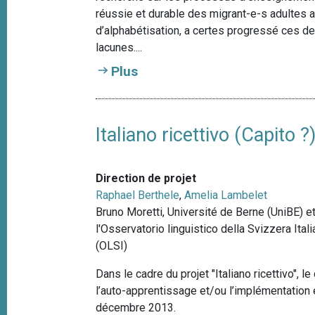
e
i
réussie et durable des migrant-e-s adultes a
p
d’alphabétisation, a certes progressé ces 
a
lacunes....
l
Plus
Italiano ricettivo (Capito ?
Direction de projet
Raphael Berthele
,
Amelia Lambelet
Bruno Moretti,
Université de Berne (UniBE) e
l'Osservatorio linguistico della Svizzera Ital
(OLSI)
Dans le cadre du projet "Italiano ricettivo", 
l’auto-apprentissage et/ou l’implémentation
décembre 2013.