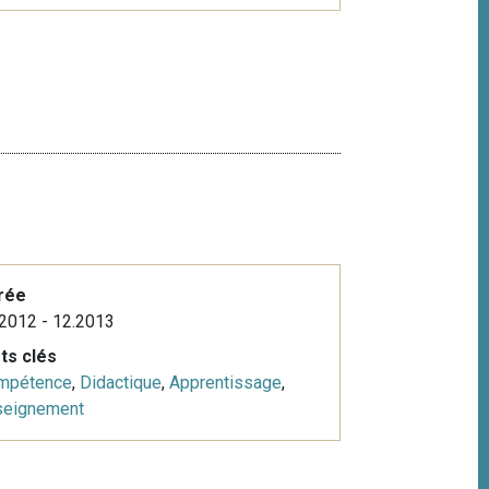
rée
2012 - 12.2013
ts clés
mpétence
,
Didactique
,
Apprentissage
,
seignement