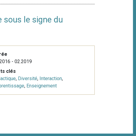
 sous le signe du
rée
2016 - 02.2019
ts clés
actique
,
Diversité
,
Interaction
,
prentissage
,
Enseignement