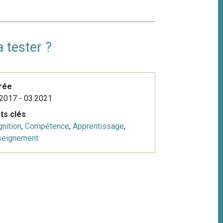
 tester ?
rée
2017 - 03.2021
ts clés
nition
,
Compétence
,
Apprentissage
,
seignement