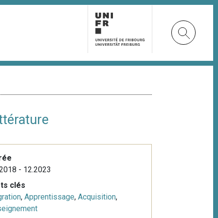
ttérature
rée
2018 - 12.2023
ts clés
ration
,
Apprentissage
,
Acquisition
,
seignement