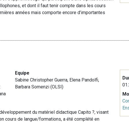
llophones, et dont il faut tenir compte dans les cours
dernières années mais comporte encore d’importantes
)
Equipe
Du
Sabine Christopher Guerra, Elena Pandolfi,
01.
t
Barbara Somenzi (OLSI)
iana
Mo
Co
En
le développement du matériel didactique Capito ?, visant
 en cours de langue/formations, a été complété en