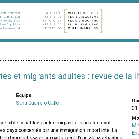
es et migrants adultes : revue de la li
Equipe
Du
Santi Guerrero Calle
01.
Mo
pe cible constitué par les migrant-e-s adultes sont
Mig
s pays concernés par une immigration importante. La
En
et d’apprentissage qui participent d’une alphabétisation