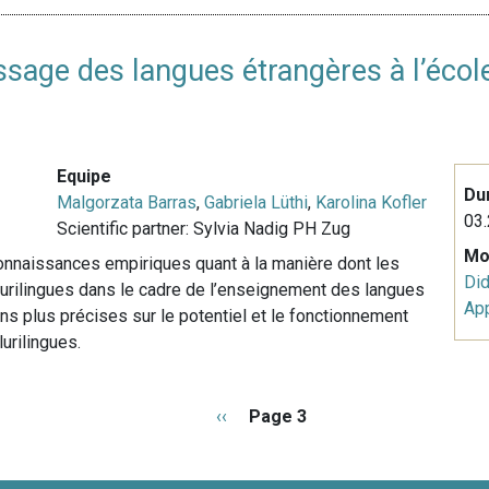
sage des langues étrangères à l’école
Equipe
Du
Malgorzata Barras
,
Gabriela Lüthi
,
Karolina Kofler
03.
Scientific partner:
Sylvia Nadig
PH Zug
Mo
 connaissances empiriques quant à la manière dont les
Did
lurilingues dans le cadre de l’enseignement des langues
Ap
ons plus précises sur le potentiel et le fonctionnement
urilingues.
P
‹‹
Page 3
a
g