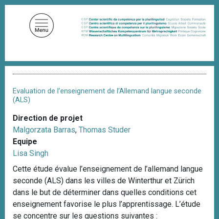
A
l
l
e
r
a
F
u
i
c
l
Evaluation de l’enseignement de l’Allemand langue seconde
d
o
(ALS)
'
n
A
Direction de projet
t
r
Malgorzata Barras
,
Thomas Studer
i
e
a
Equipe
n
n
Lisa Singh
u
e
Cette étude évalue l’enseignement de l’allemand langue
p
seconde (ALS) dans les villes de Winterthur et Zürich
r
dans le but de déterminer dans quelles conditions cet
i
enseignement favorise le plus l’apprentissage. L’étude
n
se concentre sur les questions suivantes :
c