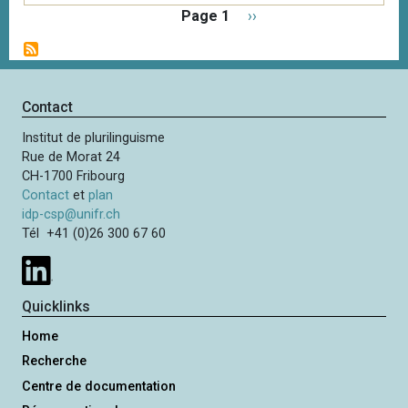
P
Page 1
P
››
a
a
g
g
i
e
n
s
Contact
a
u
t
Institut de plurilinguisme
i
i
Rue de Morat 24
v
o
CH-1700 Fribourg
a
n
Contact
et
plan
n
idp-csp@unifr.ch
t
Tél +41 (0)26 300 67 60
e
Quicklinks
Home
Recherche
Centre de documentation