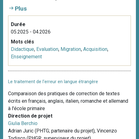
i
Plus
p
a
Durée
l
05.2025 - 04.2026
Mots clés
Didactique
,
Evaluation
,
Migration
,
Acquisition
,
Enseignement
Le traitement de l'erreur en langue étrangère
Comparaison des pratiques de correction de textes
écrits en français, anglais, italien, romanche et allemand
à l'école primaire
Direction de projet
Giulia Berchio
Adrian Juric (PHTG; partenaire du projet), Vincenzo
Todisco (PHGR; superviseur du projet)