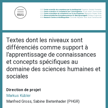
A
l
l
e
r
a
F
u
Textes dont les niveaux sont
i
c
l
différenciés comme support à
d
o
'
l’apprentissage de connaissances
n
A
et concepts spécifiques au
t
r
i
e
domaine des sciences humaines et
a
n
n
sociales
u
e
p
r
Direction de projet
i
Markus Kübler
n
Manfred Gross, Sabine Bietenhader (PHGR)
c