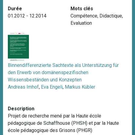
i
Durée
Mots clés
p
01.2012 - 12.2014
Compétence
,
Didactique
,
a
Evaluation
l
Binnendifferenzierte Sachtexte als Unterstützung für
den Erwerb von domänenspezifischen
Wissensbeständen und Konzepten
Andreas Imhof
,
Eva Engeli
,
Markus Kübler
Description
Projet de recherche mené par la Haute école
pédagogique de Schaffhouse (PHSH) et par la Haute
école pédagogique des Grisons (PHGR)