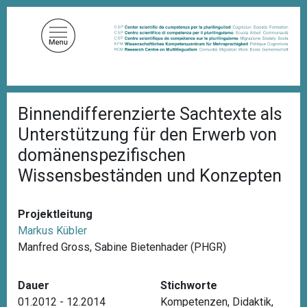
D
i
r
e
k
t
P
z
Binnendifferenzierte Sachtexte als
f
u
a
Unterstützung für den Erwerb von
d
m
n
domänenspezifischen
I
a
Wissensbeständen und Konzepten
n
v
i
h
g
a
a
Projektleitung
l
t
Markus Kübler
i
t
o
Manfred Gross, Sabine Bietenhader (PHGR)
n
Dauer
Stichworte
01.2012 - 12.2014
Kompetenzen
,
Didaktik
,