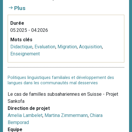
i
Plus
p
a
Durée
l
05.2025 - 04.2026
Mots clés
Didactique
,
Evaluation
,
Migration
,
Acquisition
,
Enseignement
Politiques linguistiques familiales et développement des
langues dans les communautés mal desservies
Le cas de familles subsahariennes en Suisse - Projet
Sankofa
Direction de projet
Amelia Lambelet
,
Martina Zimmermann
,
Chiara
Bemporad
Equipe