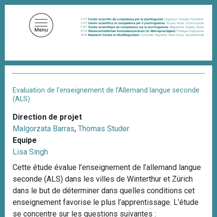
A
l
l
e
r
a
F
u
i
c
l
Evaluation de l’enseignement de l’Allemand langue seconde
d
o
(ALS)
'
n
A
Direction de projet
t
r
Malgorzata Barras
,
Thomas Studer
i
e
a
Equipe
n
n
Lisa Singh
u
e
Cette étude évalue l’enseignement de l’allemand langue
p
seconde (ALS) dans les villes de Winterthur et Zürich
r
dans le but de déterminer dans quelles conditions cet
i
enseignement favorise le plus l’apprentissage. L’étude
n
se concentre sur les questions suivantes :
c