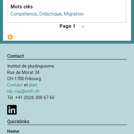
Mots clés
Compétence
,
Didactique
,
Migration
P
Page 1
P
››
a
a
g
g
i
e
n
s
Contact
a
u
t
Institut de plurilinguisme
i
i
Rue de Morat 24
v
o
CH-1700 Fribourg
a
n
Contact
et
plan
n
idp-csp@unifr.ch
t
Tél +41 (0)26 300 67 60
e
Quicklinks
Home