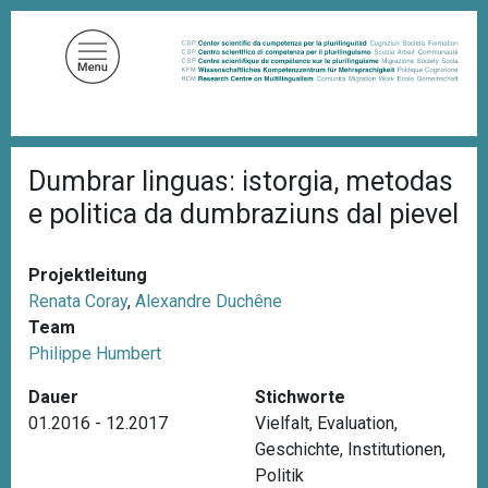
D
i
r
e
k
t
P
z
Dumbrar linguas: istorgia, metodas
f
u
a
e politica da dumbraziuns dal pievel
d
m
n
I
a
n
v
Projektleitung
i
h
Renata Coray
,
Alexandre Duchêne
g
a
Team
a
l
t
Philippe Humbert
i
t
o
Dauer
Stichworte
n
01.2016 - 12.2017
Vielfalt
,
Evaluation
,
Geschichte
,
Institutionen
,
Politik