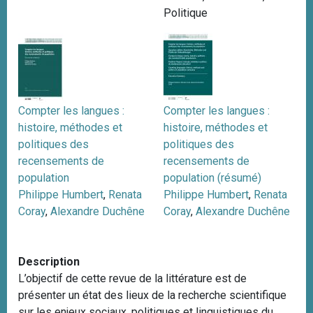
Politique
i
p
a
l
Compter les langues :
Compter les langues :
histoire, méthodes et
histoire, méthodes et
politiques des
politiques des
recensements de
recensements de
population
population (résumé)
Philippe Humbert
,
Renata
Philippe Humbert
,
Renata
Coray
,
Alexandre Duchêne
Coray
,
Alexandre Duchêne
Description
L’objectif de cette revue de la littérature est de
présenter un état des lieux de la recherche scientifique
sur les enjeux sociaux, politiques et linguistiques du