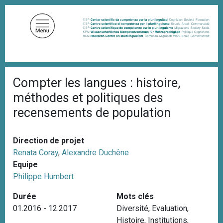
A
l
l
e
r
a
F
u
Compter les langues : histoire,
i
c
l
méthodes et politiques des
d
o
'
recensements de population
n
A
t
r
i
e
Direction de projet
a
n
n
Renata Coray
,
Alexandre Duchêne
u
e
Equipe
p
Philippe Humbert
r
Durée
Mots clés
i
01.2016 - 12.2017
Diversité
,
Evaluation
,
n
Histoire
,
Institutions
,
c