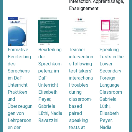
Interaction
,
Apprentissage
,
i
Enseignement
p
a
l
Formative
Beurteilung
Teacher
Speaking
Beurteilung
der
intervention
Tests in the
des
Sprechkom
s following
Lower
Sprechens
petenz im
test takers’
Secondary
im DaF-
DaF-
interactiona
Foreign
Unterricht:
Unterricht
l troubles
Language
Praktiken
Elisabeth
during
Classroom
und
Peyer
,
classroom-
Gabriela
Überzeugun
Gabriela
based
Lüthi
,
gen von
Lüthi
,
Nadia
paired
Elisabeth
Lehrperson
Ravazzini
speaking
Peyer
,
en der
tests at
Nadia