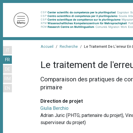
A
l
l
e
r
a
F
u
Accueil
Recherche
Le Traitement De L'erreur En
IT
i
c
FR
o
l
Le traitement de l'err
n
DE
d
t
Comparaison des pratiques de corre
RM
'
e
primaire
EN
n
A
u
r
Direction de projet
p
i
Giulia Berchio
r
Adrian Juric (PHTG; partenaire du projet), V
a
i
superviseur du projet)
n
n
c