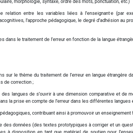
ulaire, morphologie, syntaxe, ordre des mots, ponctuation, etc.)
e relation entre les variables liées à l'enseignant·e (par exe
cognitives, l'approche pédagogique, le degré d'adhésion au pro
es dans le traitement de l’erreur en fonction de la langue étran
ons sur le thème du traitement de l’erreur en langue étrangère d
es de correction ;
re des langues de s'ouvrir à une dimension comparative et de met
ans la prise en compte de l'erreur dans les différentes langues 
 pédagogiques, contribuant ainsi à promouvoir un enseignement
cte des données (des textes prototypiques à corriger et un quest
ises à disposition en tant que matériel de soutien pour l'ens