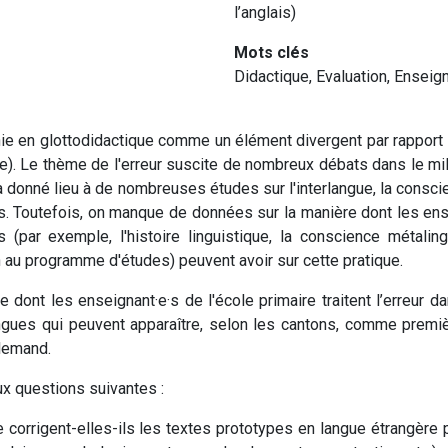
l’anglais)
Mots clés
Didactique
,
Evaluation
,
Enseig
nie en glottodidactique comme un élément divergent par rapport
). Le thème de l'erreur suscite de nombreux débats dans le mi
t a donné lieu à de nombreuses études sur l'interlangue, la conscie
s. Toutefois, on manque de données sur la manière dont les ense
 (par exemple, l'histoire linguistique, la conscience métali
 au programme d'études) peuvent avoir sur cette pratique.
dont les enseignant·e·s de l'école primaire traitent l’erreur d
ngues qui peuvent apparaître, selon les cantons, comme premiè
allemand.
x questions suivantes :
corrigent-elles-ils les textes prototypes en langue étrangère 