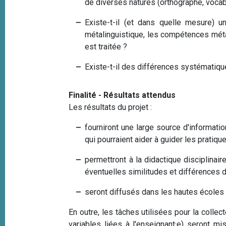
de diverses natures (orthographe, vocab
Existe-t-il (et dans quelle mesure) un
métalinguistique, les compétences méta
est traitée ?
Existe-t-il des différences systématiqu
Finalité - Résultats attendus
Les résultats du projet :
fourniront une large source d'informati
qui pourraient aider à guider les pratiqu
permettront à la didactique disciplinai
éventuelles similitudes et différences d
seront diffusés dans les hautes écoles
En outre, les tâches utilisées pour la colle
variables liées à l'enseignant·e) seront m