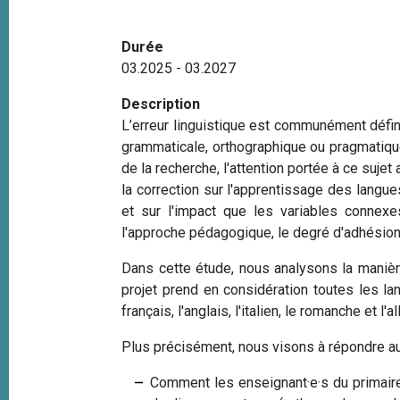
e
i
p
Durée
a
03.2025 - 03.2027
l
Description
L’erreur linguistique est communément défi
grammaticale, orthographique ou pragmatique
de la recherche, l'attention portée à ce suje
la correction sur l'apprentissage des langue
et sur l'impact que les variables connexes
l'approche pédagogique, le degré d'adhésion
Dans cette étude, nous analysons la manière 
projet prend en considération toutes les la
français, l'anglais, l'italien, le romanche et l'
Plus précisément, nous visons à répondre au
Comment les enseignant·e·s du primaire 