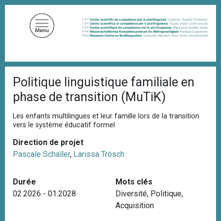
A
l
l
e
r
a
F
u
Politique linguistique familiale en
i
c
l
phase de transition (MuTiK)
d
o
'
n
A
Les enfants multilingues et leur famille lors de la transition
t
r
vers le système éducatif formel
i
e
a
Direction de projet
n
n
Pascale Schaller
,
Larissa Trösch
u
e
p
Durée
Mots clés
r
02.2026 - 01.2028
Diversité
,
Politique
,
i
Acquisition
n
c