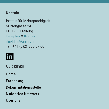
r
t
h
e
e
Kontakt
n
r
n
Institut für Mehrsprachigkeit
i
u
Murtengasse 24
g
m
CH-1700 Freiburg
e
m
Lageplan
&
Kontakt
S
e
ifm-kfm@unifr.ch
e
Tel +41 (0)26 300 67 60
r
i
i
e
t
r
e
Quicklinks
u
n
Home
g
Forschung
Dokumentationsstelle
Nationales Netzwerk
Über uns