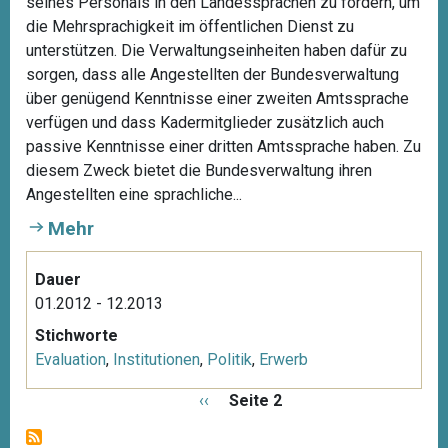
seines Personals in den Landessprachen zu fördern, um
die Mehrsprachigkeit im öffentlichen Dienst zu
unterstützen. Die Verwaltungseinheiten haben dafür zu
sorgen, dass alle Angestellten der Bundesverwaltung
über genügend Kenntnisse einer zweiten Amtssprache
verfügen und dass Kadermitglieder zusätzlich auch
passive Kenntnisse einer dritten Amtssprache haben. Zu
diesem Zweck bietet die Bundesverwaltung ihren
Angestellten eine sprachliche...
Mehr
Dauer
01.2012 - 12.2013
Stichworte
Evaluation
,
Institutionen
,
Politik
,
Erwerb
S
V
‹‹
Seite 2
e
o
i