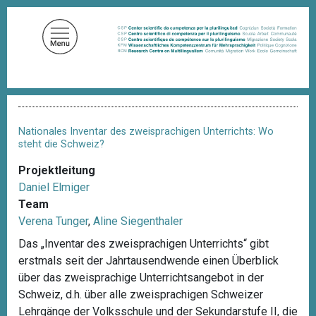
D
i
r
e
k
t
P
z
f
u
a
Nationales Inventar des zweisprachigen Unterrichts: Wo
d
m
steht die Schweiz?
n
I
a
Projektleitung
n
v
Daniel Elmiger
i
h
g
Team
a
a
Verena Tunger
,
Aline Siegenthaler
l
t
i
Das „Inventar des zweisprachigen Unterrichts“ gibt
t
o
erstmals seit der Jahrtausendwende einen Überblick
n
über das zweisprachige Unterrichtsangebot in der
Schweiz, d.h. über alle zweisprachigen Schweizer
Lehrgänge der Volksschule und der Sekundarstufe II, die