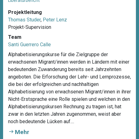
Liberaturbericht
T
Projektleitung
h
Thomas Studer
,
Peter Lenz
o
Projekt-Supervision
m
a
Team
s
Santi Guerrero Calle
S
Alphabetisierungskurse für die Zielgruppe der
t
erwachsenen Migrant/innen werden in Ländern mit einer
u
bedeutenden Zuwanderung bereits seit Jahrzehnten
d
angeboten. Die Erforschung der Lehr- und Lernprozesse,
e
die bei der erfolgreichen und nachhaltigen
r
Alphabetisierung von erwachsenen Migrant/innen in ihrer
Nicht-Erstsprache eine Rolle spielen und welchen in den
Alphabetisierungskursen Rechnung zu tragen ist, hat
zwar in den letzten Jahren zugenommen, weist aber
noch bedeutende Lücken auf....
Mehr