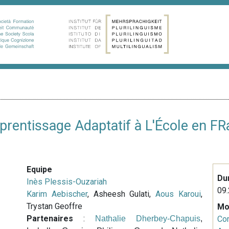
prentissage Adaptatif à L'École en FR
Equipe
Du
Inès Plessis-Ouzariah
09.
Karim Aebischer
, Asheesh Gulati,
Aous Karoui
,
Trystan Geoffre
Mo
Partenaires
:
Nathalie Dherbey-Chapuis
,
Co