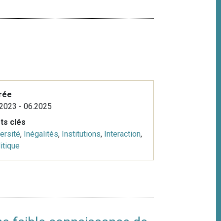
rée
2023 - 06.2025
ts clés
ersité
,
Inégalités
,
Institutions
,
Interaction
,
itique