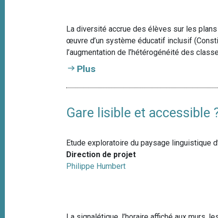
e
i
p
La diversité accrue des élèves sur les plans 
a
œuvre d’un système éducatif inclusif (Constitut
l
l’augmentation de l’hétérogénéité des classes
Plus
Gare lisible et accessible 
Etude exploratoire du paysage linguistique d
Direction de projet
Philippe Humbert
La signalétique, l’horaire affiché aux murs, l