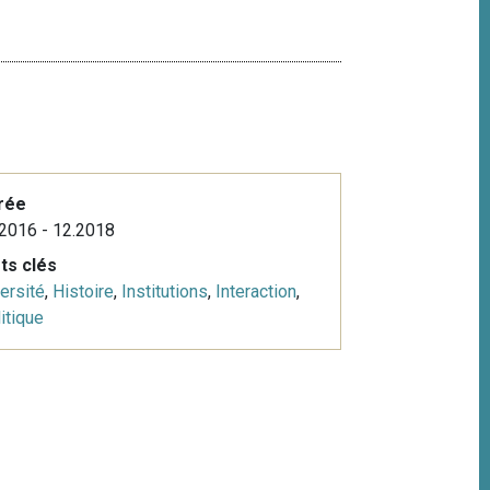
rée
2016 - 12.2018
ts clés
ersité
,
Histoire
,
Institutions
,
Interaction
,
itique