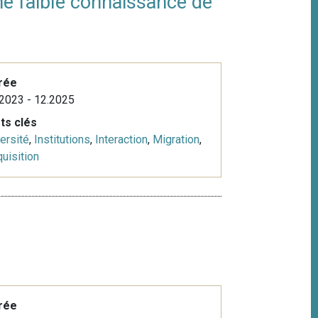
ne faible connaissance de
rée
2023 - 12.2025
ts clés
ersité
,
Institutions
,
Interaction
,
Migration
,
uisition
rée