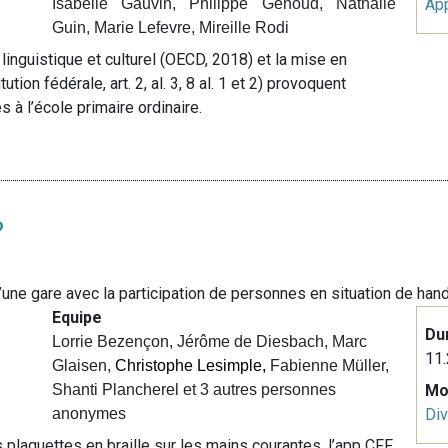
Isabelle Gauvin, Philippe Genoud, Nathalie
Ap
Guin, Marie Lefevre, Mireille Rodi
linguistique et culturel (OECD, 2018) et la mise en
ion fédérale, art. 2, al. 3, 8 al. 1 et 2) provoquent
 à l’école primaire ordinaire.
?
’une gare avec la participation de personnes en situation de han
Equipe
Du
Lorrie Bezençon, Jérôme de Diesbach, Marc
11.
Glaisen,
Christophe Lesimple,
Fabienne Müller,
Shanti Plancherel et 3 autres personnes
Mo
anonymes
Div
es plaquettes en braille sur les mains courantes, l’app CFF