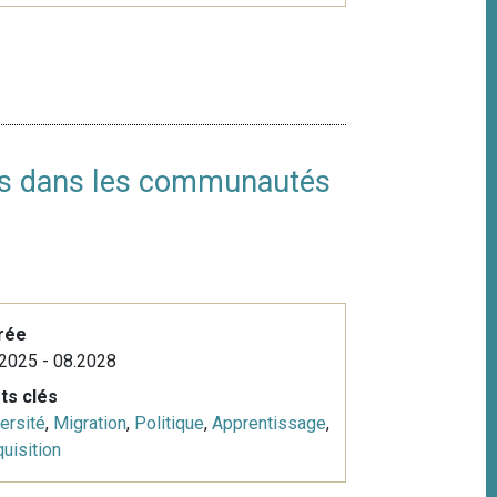
ues dans les communautés
rée
2025 - 08.2028
ts clés
ersité
,
Migration
,
Politique
,
Apprentissage
,
uisition