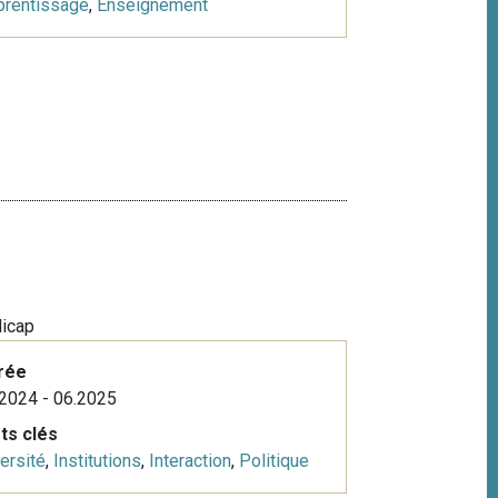
prentissage
,
Enseignement
dicap
rée
2024 - 06.2025
ts clés
ersité
,
Institutions
,
Interaction
,
Politique