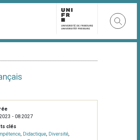
ançais
rée
2023 - 08.2027
ts clés
mpétence
,
Didactique
,
Diversité
,