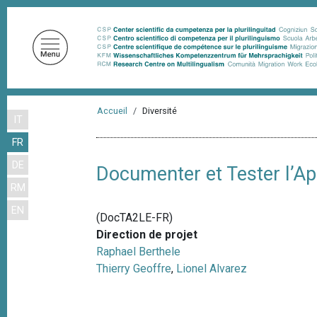
A
l
l
e
r
a
F
u
Accueil
Diversité
IT
i
c
FR
o
l
n
DE
d
Documenter et Tester l’Ap
t
RM
'
e
EN
n
A
(DocTA2LE-FR)
u
r
Direction de projet
p
Raphael Berthele
i
r
Thierry Geoffre
,
Lionel Alvarez
a
i
n
n
c