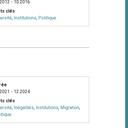
2012 - 10.2016
ts clés
ersité
,
Institutions
,
Politique
rée
2021 - 12.2024
ts clés
ersité
,
Inégalités
,
Institutions
,
Migration
,
itique