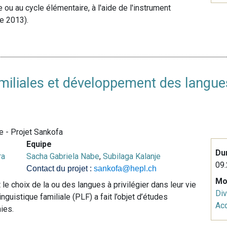
e ou au cycle élémentaire, à l'aide de l'instrument
e 2013).
familiales et développement des lang
e - Projet Sankofa
Equipe
Du
ra
Sacha Gabriela Nabe
,
Subilaga Kalanje
09.
Contact du projet :
sankofa@hepl.ch
Mo
e choix de la ou des langues à privilégier dans leur vie
Div
inguistique familiale (PLF) a fait l’objet d’études
Acq
ies.