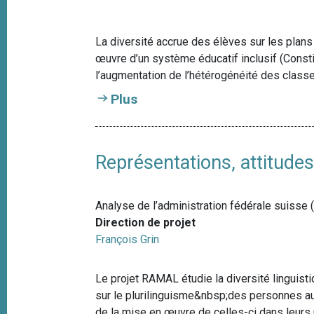
e
i
p
La diversité accrue des élèves sur les plans 
a
œuvre d’un système éducatif inclusif (Constitut
l
l’augmentation de l’hétérogénéité des classes
Plus
Représentations, attitude
Analyse de l’administration fédérale suiss
Direction de projet
François Grin
Le projet RAMAL étudie la diversité linguisti
sur le plurilinguisme&nbsp;des personnes au
de la mise en œuvre de celles-ci dans leurs 