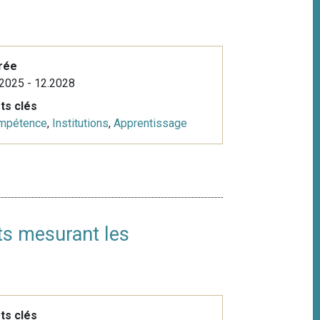
rée
2025 - 12.2028
ts clés
mpétence
,
Institutions
,
Apprentissage
sts mesurant les
ts clés