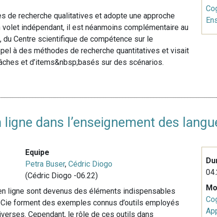
Cog
s de recherche qualitatives et adopte une approche
En
n volet indépendant, il est néanmoins complémentaire au
), du Centre scientifique de compétence sur le
appel à des méthodes de recherche quantitatives et visait
 tâches et d’items&nbsp;basés sur des scénarios.
en ligne dans l’enseignement des lang
Equipe
Du
Petra Buser
,
Cédric Diogo
04.
(Cédric Diogo -06.22)
Mo
es en ligne sont devenus des éléments indispensables
Cog
et Cie forment des exemples connus d’outils employés
Ap
diverses. Cependant, le rôle de ces outils dans