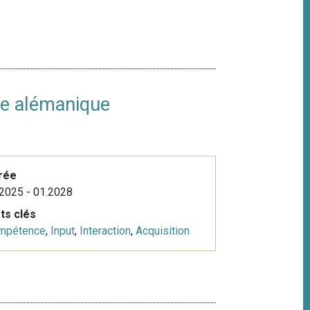
sse alémanique
rée
2025 - 01.2028
ts clés
mpétence
,
Input
,
Interaction
,
Acquisition