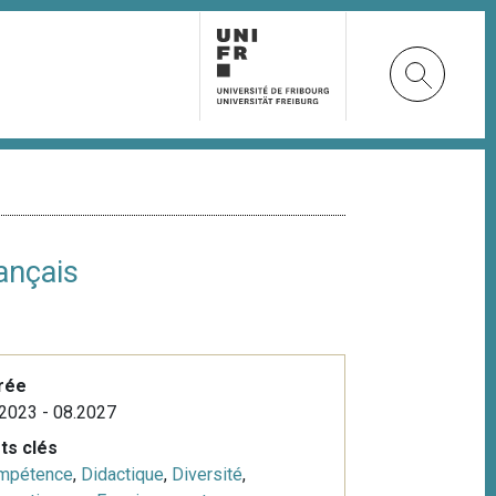
ançais
rée
2023 - 08.2027
ts clés
mpétence
,
Didactique
,
Diversité
,