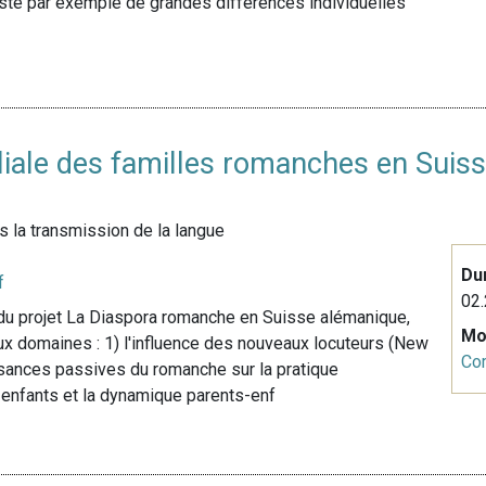
iste par exemple de grandes différences individuelles
miliale des familles romanches en Sui
 la transmission de la langue
Du
f
02.
 du projet La Diaspora romanche en Suisse alémanique,
Mo
ux domaines : 1) l'influence des nouveaux locuteurs (New
Co
sances passives du romanche sur la pratique
 enfants et la dynamique parents-enf