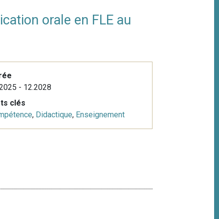
ation orale en FLE au
rée
2025 - 12.2028
ts clés
mpétence
,
Didactique
,
Enseignement