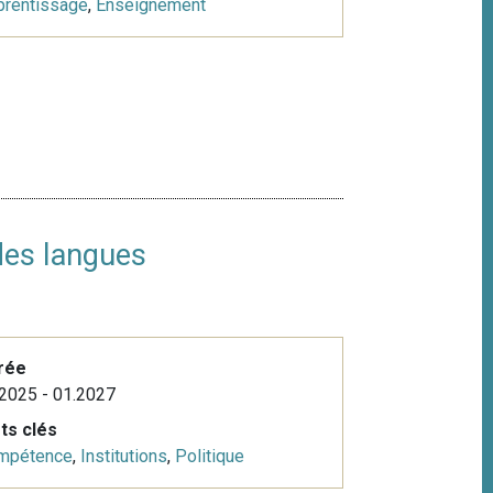
prentissage
,
Enseignement
 des langues
rée
2025 - 01.2027
ts clés
mpétence
,
Institutions
,
Politique