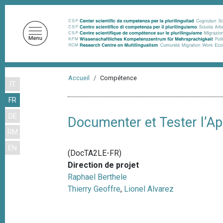
A
l
l
e
r
a
F
u
Accueil
Compétence
IT
i
c
FR
o
l
n
DE
d
Documenter et Tester l’Ap
t
RM
'
e
EN
n
A
(DocTA2LE-FR)
u
r
Direction de projet
p
Raphael Berthele
i
r
Thierry Geoffre
,
Lionel Alvarez
a
i
n
n
c