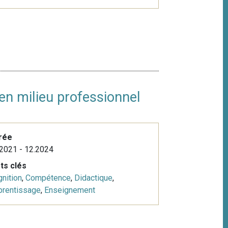
en milieu professionnel
rée
2021 - 12.2024
ts clés
nition
,
Compétence
,
Didactique
,
prentissage
,
Enseignement