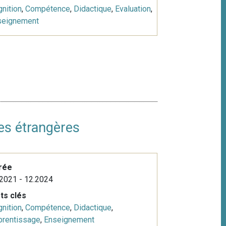
nition
,
Compétence
,
Didactique
,
Evaluation
,
seignement
ues étrangères
rée
2021 - 12.2024
ts clés
nition
,
Compétence
,
Didactique
,
prentissage
,
Enseignement