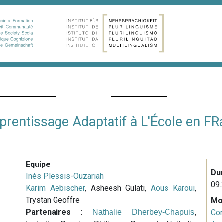
prentissage Adaptatif à L'École en FR
Equipe
Du
Inès Plessis-Ouzariah
09.
Karim Aebischer
, Asheesh Gulati,
Aous Karoui
,
Trystan Geoffre
Mo
Partenaires
:
Nathalie Dherbey-Chapuis
,
Co