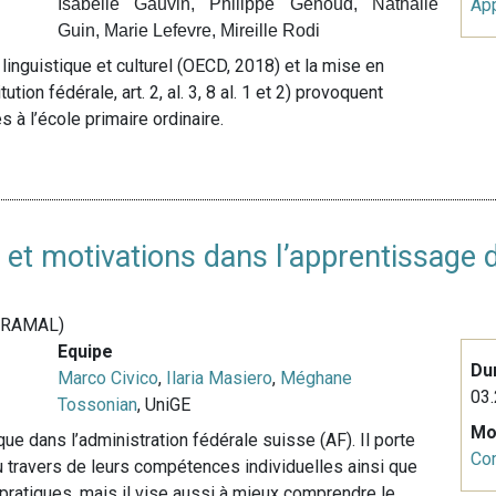
Isabelle Gauvin, Philippe Genoud, Nathalie
Ap
Guin, Marie Lefevre, Mireille Rodi
linguistique et culturel (OECD, 2018) et la mise en
ion fédérale, art. 2, al. 3, 8 al. 1 et 2) provoquent
 à l’école primaire ordinaire.
s et motivations dans l’apprentissage
e (RAMAL)
Equipe
Du
Marco Civico
,
Ilaria Masiero
,
Méghane
03.
Tossonian
, UniGE
Mo
que dans l’administration fédérale suisse (AF). Il porte
Co
 travers de leurs compétences individuelles ainsi que
pratiques, mais il vise aussi à mieux comprendre le