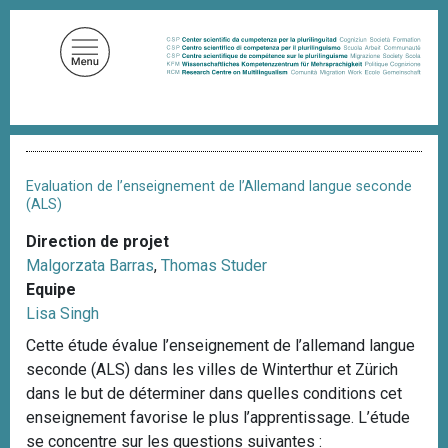
A
l
l
e
r
a
F
u
i
c
l
Evaluation de l’enseignement de l’Allemand langue seconde
d
o
(ALS)
'
n
A
Direction de projet
t
r
Malgorzata Barras
,
Thomas Studer
i
e
a
Equipe
n
n
Lisa Singh
u
e
Cette étude évalue l’enseignement de l’allemand langue
p
seconde (ALS) dans les villes de Winterthur et Zürich
r
dans le but de déterminer dans quelles conditions cet
i
enseignement favorise le plus l’apprentissage. L’étude
n
se concentre sur les questions suivantes :
c