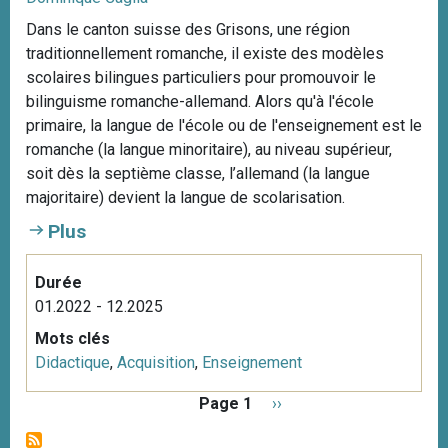
Dans le canton suisse des Grisons, une région
traditionnellement romanche, il existe des modèles
scolaires bilingues particuliers pour promouvoir le
bilinguisme romanche-allemand. Alors qu'à l'école
primaire, la langue de l'école ou de l'enseignement est le
romanche (la langue minoritaire), au niveau supérieur,
soit dès la septième classe, l’allemand (la langue
majoritaire) devient la langue de scolarisation.
Plus
Durée
01.2022 - 12.2025
Mots clés
Didactique
,
Acquisition
,
Enseignement
P
Page 1
P
››
a
a
g