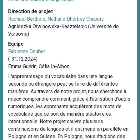
i
Direction de projet
m
Raphael Berthele
,
Nathalie Dherbey Chapuis
o
Agnieszka Otwinowska-Kasztelanic (Université de
n
Varsovie)
e
M
Equipe
o
Fabienne Deuber
r
(-31.12.2024)
e
Emma Guérin, Célia In-Albon
h
L'apprentissage du vocabulaire dans une langue
e
seconde ou étrangère peut se faire de différentes
d
manières. Au travers de notre projet, nous cherchons à
mieux comprendre comment, grâce à l'utilisation d'outils
numériques, les apprenants acquièrent des mots de
vocabulaire que ce soit de manière aléatoire ou
intentionnelle. Notre projet couvre plusieurs
combinaisons de langues et il est mené en parallèle en
Pologne et en Suisse. En Pologne, nous étudions des