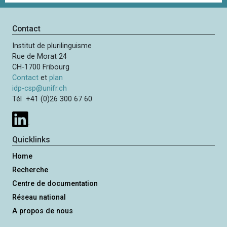
g
i
e
n
s
Contact
a
u
t
Institut de plurilinguisme
i
i
Rue de Morat 24
v
o
CH-1700 Fribourg
a
n
Contact
et
plan
n
idp-csp@unifr.ch
t
Tél +41 (0)26 300 67 60
e
Quicklinks
Home
Recherche
Centre de documentation
Réseau national
A propos de nous