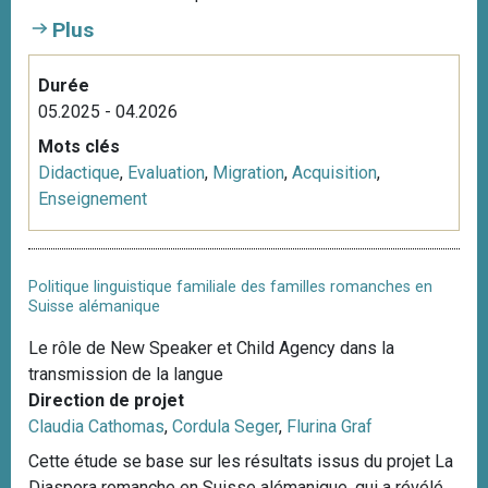
i
Plus
p
a
Durée
l
05.2025 - 04.2026
Mots clés
Didactique
,
Evaluation
,
Migration
,
Acquisition
,
Enseignement
Politique linguistique familiale des familles romanches en
Suisse alémanique
Le rôle de New Speaker et Child Agency dans la
transmission de la langue
Direction de projet
Claudia Cathomas
,
Cordula Seger
,
Flurina Graf
Cette étude se base sur les résultats issus du projet La
Diaspora romanche en Suisse alémanique, qui a révélé