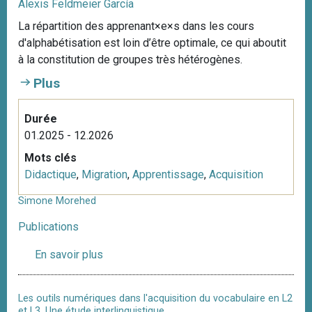
Alexis Feldmeier García
La répartition des apprenant×e×s dans les cours
d'alphabétisation est loin d’être optimale, ce qui aboutit
à la constitution de groupes très hétérogènes.
Plus
Durée
01.2025 - 12.2026
Mots clés
Didactique
,
Migration
,
Apprentissage
,
Acquisition
Simone Morehed
Publications
En savoir plus
s
u
r
Les outils numériques dans l'acquisition du vocabulaire en L2
S
et L3. Une étude interlinguistique