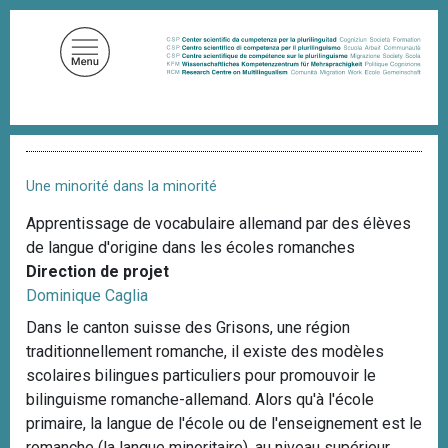
A
l
l
e
r
a
F
u
i
c
l
Une minorité dans la minorité
d
o
'
Apprentissage de vocabulaire allemand par des élèves
n
A
de langue d'origine dans les écoles romanches
t
r
i
Direction de projet
e
a
Dominique Caglia
n
n
u
e
Dans le canton suisse des Grisons, une région
p
traditionnellement romanche, il existe des modèles
r
scolaires bilingues particuliers pour promouvoir le
i
bilinguisme romanche-allemand. Alors qu'à l'école
n
primaire, la langue de l'école ou de l'enseignement est le
c
romanche (la langue minoritaire), au niveau supérieur,