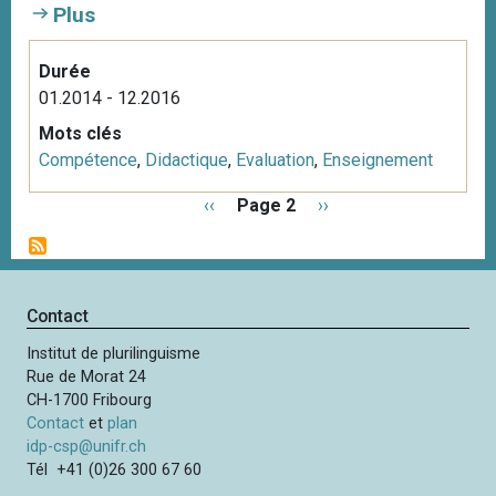
Plus
Durée
01.2014 - 12.2016
Mots clés
Compétence
,
Didactique
,
Evaluation
,
Enseignement
P
P
‹‹
Page 2
P
››
a
a
a
g
g
g
i
e
e
n
p
s
Contact
a
r
u
t
Institut de plurilinguisme
é
i
i
Rue de Morat 24
c
v
o
CH-1700 Fribourg
é
a
n
Contact
et
plan
d
n
idp-csp@unifr.ch
e
t
Tél +41 (0)26 300 67 60