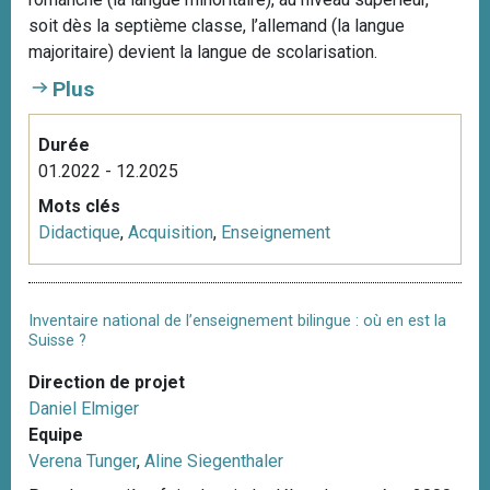
i
soit dès la septième classe, l’allemand (la langue
p
majoritaire) devient la langue de scolarisation.
a
Plus
l
Durée
01.2022 - 12.2025
Mots clés
Didactique
,
Acquisition
,
Enseignement
Inventaire national de l’enseignement bilingue : où en est la
Suisse ?
Direction de projet
Daniel Elmiger
Equipe
Verena Tunger
,
Aline Siegenthaler