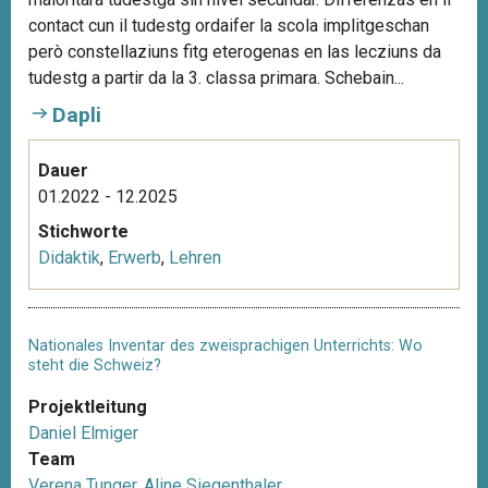
contact cun il tudestg ordaifer la scola implitgeschan
però constellaziuns fitg eterogenas en las lecziuns da
tudestg a partir da la 3. classa primara. Schebain...
Dapli
Dauer
01.2022 - 12.2025
Stichworte
Didaktik
,
Erwerb
,
Lehren
Nationales Inventar des zweisprachigen Unterrichts: Wo
steht die Schweiz?
Projektleitung
Daniel Elmiger
Team
Verena Tunger
,
Aline Siegenthaler