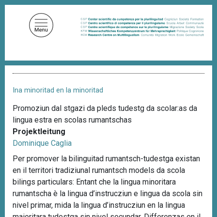
D
i
r
e
k
t
P
z
f
u
a
Ina minoritad en la minoritad
d
m
n
Promoziun dal stgazi da pleds tudestg da scolar:as da
I
a
lingua estra en scolas rumantschas
n
v
i
Projektleitung
h
g
Dominique Caglia
a
a
l
t
Per promover la bilinguitad rumantsch-tudestga existan
i
t
en il territori tradiziunal rumantsch models da scola
o
bilings particulars: Entant che la lingua minoritara
n
rumantscha è la lingua d’instrucziun e lingua da scola sin
nivel primar, mida la lingua d’instrucziun en la lingua
maioritara tudestga sin nivel secundar. Differenzas en il