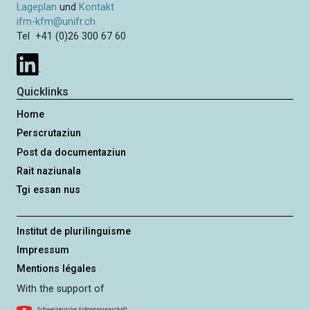
e
e
m
Lageplan
und
Kontakt
S
i
e
ifm-kfm@unifr.ch
e
t
Tel +41 (0)26 300 67 60
r
i
i
e
e
t
r
e
Quicklinks
u
n
Home
g
Perscrutaziun
Post da documentaziun
Rait naziunala
Tgi essan nus
Institut de plurilinguisme
Impressum
Mentions légales
With the support of