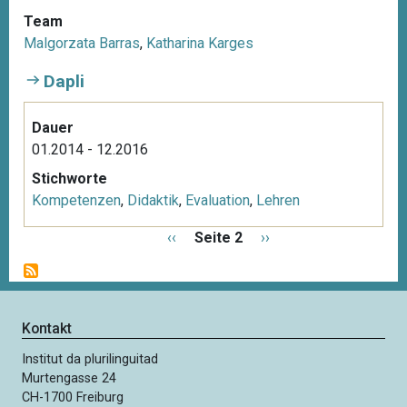
Team
Malgorzata Barras
,
Katharina Karges
Dapli
Dauer
01.2014 - 12.2016
Stichworte
Kompetenzen
,
Didaktik
,
Evaluation
,
Lehren
S
V
‹‹
Seite 2
N
››
e
o
ä
i
r
c
t
h
h
e
e
s
Kontakt
n
r
t
n
Institut da plurilinguitad
i
e
u
Murtengasse 24
g
S
m
CH-1700 Freiburg