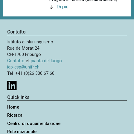
n
Di più
c
i
p
Contatto
a
l
Istituto di plurilinguismo
Rue de Morat 24
e
CH-1700 Friburgo
Contatto
et
pianta del luogo
idp-csp@unifr.ch
Tel +41 (0)26 300 67 60
Quicklinks
Home
Ricerca
Centro di documentazione
Rete nazionale