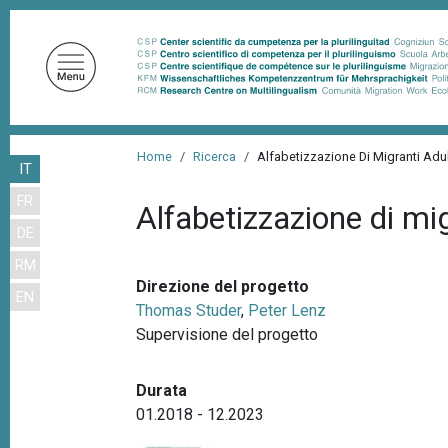
S
a
l
t
a
a
B
l
Home
Ricerca
Alfabetizzazione Di Migranti Adul
IT
r
c
FR
o
i
Alfabetizzazione di mig
n
DE
c
t
RM
i
e
Direzione del progetto
EN
n
o
Thomas Studer
,
Peter Lenz
u
l
Supervisione del progetto
t
e
o
Durata
d
p
01.2018 - 12.2023
r
i
i