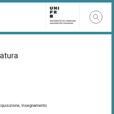
ratura
cquisizione
,
Insegnamento