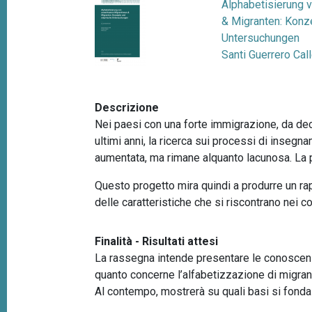
Alphabetisierung 
p
n
& Migranten: Konz
a
c
Untersuchungen
i
n
Santi Guerrero Cal
p
e
a
l
Descrizione
e
Nei paesi con una forte immigrazione, da dece
ultimi anni, la ricerca sui processi di inseg
aumentata, ma rimane alquanto lacunosa. La pr
Questo progetto mira quindi a produrre un ra
delle caratteristiche che si riscontrano nei 
Finalità - Risultati attesi
La rassegna intende presentare le conoscenze
quanto concerne l’alfabetizzazione di migranti
Al contempo, mostrerà su quali basi si fonda