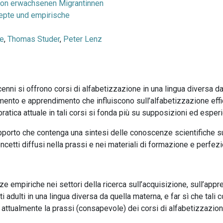
von erwachsenen Migrantinnen
epte und empirische
le
,
Thomas Studer
,
Peter Lenz
nni si offrono corsi di alfabetizzazione in una lingua diversa da 
namento e apprendimento che influiscono sull’alfabetizzazione effic
atica attuale in tali corsi si fonda più su supposizioni ed esper
pporto che contenga una sintesi delle conoscenze scientifiche sul
concetti diffusi nella prassi e nei materiali di formazione e perf
 empiriche nei settori della ricerca sull’acquisizione, sull’appr
 adulti in una lingua diversa da quella materna, e far sì che tali
 attualmente la prassi (consapevole) dei corsi di alfabetizzazio