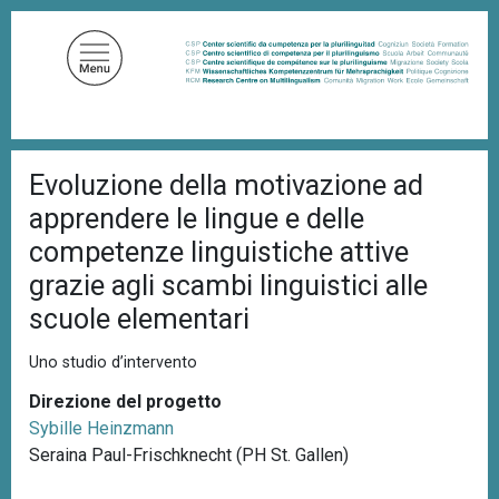
S
a
l
t
a
a
B
l
Evoluzione della motivazione ad
r
c
i
apprendere le lingue e delle
c
o
i
competenze linguistiche attive
n
o
grazie agli scambi linguistici alle
t
l
e
e
scuole elementari
d
n
i
u
p
Uno studio d’intervento
a
t
n
Direzione del progetto
o
e
Sybille Heinzmann
p
Seraina Paul-Frischknecht (PH St. Gallen)
r
i