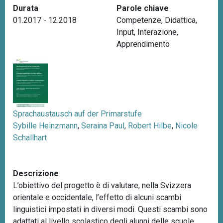
Durata
Parole chiave
n
01.2017 - 12.2018
Competenze
,
Didattica
,
c
Input
,
Interazione
,
i
Apprendimento
p
a
l
e
Sprachaustausch auf der Primarstufe
Sybille Heinzmann
,
Seraina Paul
,
Robert Hilbe
,
Nicole
Schallhart
Descrizione
L’obiettivo del progetto è di valutare, nella Svizzera
orientale e occidentale, l’effetto di alcuni scambi
linguistici impostati in diversi modi. Questi scambi sono
adattati al livello scolastico degli alunni delle scuole