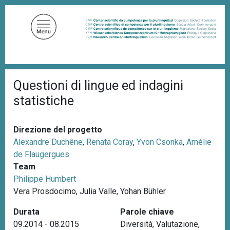
S
a
l
t
a
a
B
l
Questioni di lingue ed indagini
r
c
i
statistiche
c
o
i
n
o
t
l
Direzione del progetto
e
e
Alexandre Duchêne
,
Renata Coray
,
Yvon Csonka
,
Amélie
d
n
de Flaugergues
i
u
p
Team
a
t
Philippe Humbert
n
o
Vera Prosdocimo, Julia Valle, Yohan Bühler
e
p
Durata
Parole chiave
r
09.2014 - 08.2015
Diversità
,
Valutazione
,
i