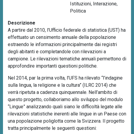
Istituzioni
,
Interazione
,
n
Politica
c
i
Descrizione
p
A partire dal 2010, l’Ufficio federale di statistica (UST) ha
a
effettuato un censimento annuale della popolazione
l
estraendo le informazioni principalmente dai registri
e
degli abitanti e completandole con rilevazioni a
campione. Le rilevazioni tematiche annuali permettono di
approfondire importanti questioni politiche.
Nel 2014, par la prima volta, l’UFS ha rilevato “l’indagine
sulla lingua, la religione e la cultura” (ILRC 2014) che
verrà ripetuta a cadenza quinquennale. Nell’ambito di
questo progetto, collaboriamo allo sviluppo del modulo
“Lingue” analizzando quali siano le difficoltà legate alle
rilevazioni statistiche inerenti alle lingue in un Paese con
una popolazione poliglotta come la Svizzera. Il progetto
tratta principalmente le seguenti questioni: