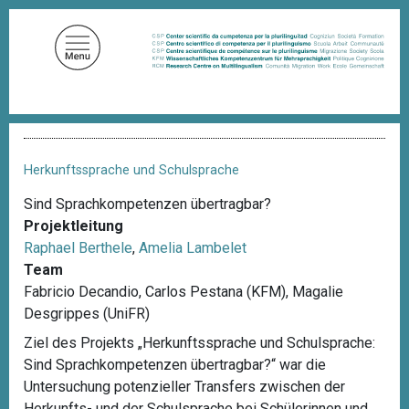
D
i
r
e
k
t
P
z
f
u
a
Herkunftssprache und Schulsprache
d
m
n
Sind Sprachkompetenzen übertragbar?
I
a
Projektleitung
n
v
i
Raphael Berthele
,
Amelia Lambelet
h
g
Team
a
a
Fabricio Decandio, Carlos Pestana (KFM), Magalie
l
t
i
Desgrippes (UniFR)
t
o
Ziel des Projekts „Herkunftssprache und Schulsprache:
n
Sind Sprachkompetenzen übertragbar?“ war die
Untersuchung potenzieller Transfers zwischen der
Herkunfts- und der Schulsprache bei Schülerinnen und