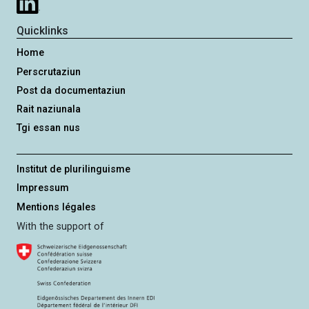
e
t
r
e
Quicklinks
u
n
Home
g
Perscrutaziun
Post da documentaziun
Rait naziunala
Tgi essan nus
Institut de plurilinguisme
Impressum
Mentions légales
With the support of