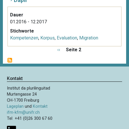
Dapli
Dauer
01.2016 - 12.2017
Stichworte
Kompetenzen
,
Korpus
,
Evaluation
,
Migration
S
V
‹‹
Seite 2
e
o
i
r
t
h
e
e
Kontakt
n
r
n
Institut da plurilinguitad
i
u
Murtengasse 24
g
m
CH-1700 Freiburg
e
m
Lageplan
und
Kontakt
S
e
ifm-kfm@unifr.ch
e
Tel +41 (0)26 300 67 60
r
i
i