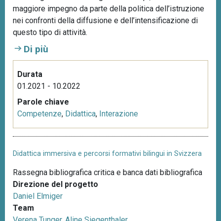
maggiore impegno da parte della politica dell’istruzione
n
nei confronti della diffusione e dell’intensificazione di
c
questo tipo di attività.
i
p
Di più
a
l
Durata
e
01.2021 - 10.2022
Parole chiave
Competenze
,
Didattica
,
Interazione
Didattica immersiva e percorsi formativi bilingui in Svizzera
Rassegna bibliografica critica e banca dati bibliografica
Direzione del progetto
Daniel Elmiger
Team
Verena Tunger
,
Aline Siegenthaler