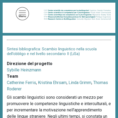
S
a
l
t
a
a
B
l
r
c
i
Sintesi bibliografica: Scambio linguistico nella scuola
c
o
dell’obbligo e nel livello secondario II (LiSa)
i
n
o
Direzione del progetto
t
l
Sybille Heinzmann
e
e
d
Team
n
i
Catherine Ferris
,
Kristina Ehrsam
,
Linda Grimm
,
Thomas
u
p
Roderer
a
t
n
Gli scambi linguistici sono considerati un mezzo per
o
e
promuovere le competenze linguistiche e interculturali, e
p
per incrementare la motivazione nell’apprendimento
r
delle lingue straniere. Negli ultimi tempi, si constata un
i