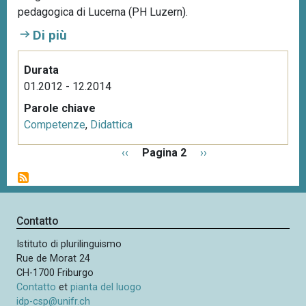
pedagogica di Lucerna (PH Luzern).
Di più
Durata
01.2012 - 12.2014
Parole chiave
Competenze
,
Didattica
P
P
‹‹
Pagina 2
P
››
a
a
a
g
g
g
i
i
i
n
n
n
Contatto
a
a
a
z
Istituto di plurilinguismo
p
s
i
Rue de Morat 24
r
u
o
CH-1700 Friburgo
e
c
n
Contatto
et
pianta del luogo
c
c
e
idp-csp@unifr.ch