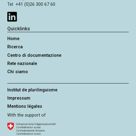
e
e
Tel +41 (0)26 300 67 60
d
s
e
s
n
i
Quicklinks
t
v
Home
e
a
Ricerca
Centro di documentazione
Rete nazionale
Chi siamo
Institut de plurilinguisme
Impressum
Mentions légales
With the support of